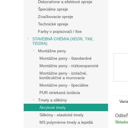
Dekoratívne a efektové spreje
Špeciálne spreje
Značkovacie spreje
Technické spreje
Farby v popisovači / fixe
STAVEBNÁ CHÉMIA (XEON, TKK,
TEGRA)
Montážne peny
Montážne peny - štandardné
Montážne peny - nízkoexpanzné
Montážne peny - izolačné,
konštrukčné a murovacie
Montážne peny - špeciálne
PUR striekaná izolácia
Tmely a silikóny
Vari
Akrylové tmely
Silikóny - elastické tmely
Odtieň
Sklad
MS polymérne tmely a lepidlá