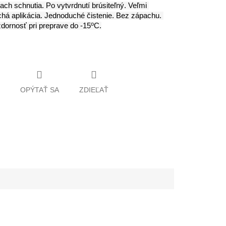
ach schnutia. Po vytvrdnutí brúsiteľný. Veľmi 
há aplikácia. Jednoduché čistenie. Bez zápachu. 
o
ornosť pri preprave do -15
C.
OPÝTAŤ SA
ZDIEĽAŤ