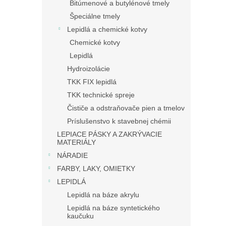
Bitúmenové a butylénové tmely
Špeciálne tmely
Lepidlá a chemické kotvy
Chemické kotvy
Lepidlá
Hydroizolácie
TKK FIX lepidlá
TKK technické spreje
Čističe a odstraňovače pien a tmelov
Príslušenstvo k stavebnej chémii
LEPIACE PÁSKY A ZAKRÝVACIE
MATERIÁLY
NÁRADIE
FARBY, LAKY, OMIETKY
LEPIDLÁ
Lepidlá na báze akrylu
Lepidlá na báze syntetického
kaučuku