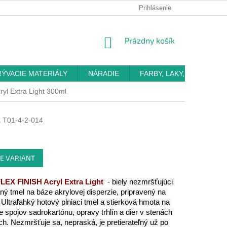
Prihlásenie
NÁKUPNÝ
Prázdny košík
KOŠÍK
RÝVACIE MATERIÁLY
NÁRADIE
FARBY, LAKY, OMIETKY
l Extra Light 300ml
l
T01-4-2-014
E VARIANT
EX FINISH Acryl Extra Light
- b
iely nezmršťujúci 
ný tmel na báze akrylovej disperzie, pripravený na 
. Ultraľahký hotový plniaci tmel a stierková hmota na 
e spojov sadrokartónu, opravy trhlín a dier v stenách 
ch. Nezmršťuje sa, nepraská, je pretierateľný už po 