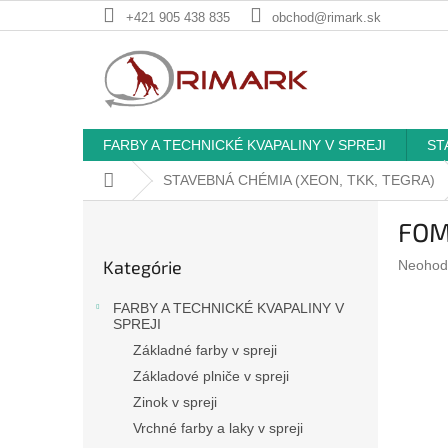
Prejsť
+421 905 438 835
obchod@rimark.sk
na
obsah
FARBY A TECHNICKÉ KVAPALINY V SPREJI
ST
Domov
STAVEBNÁ CHÉMIA (XEON, TKK, TEGRA)
B
FOME
o
Preskočiť
č
Kategórie
Prieme
Neohod
kategórie
n
hodnote
ý
produkt
FARBY A TECHNICKÉ KVAPALINY V
p
je
SPREJI
a
0,0
Základné farby v spreji
z
n
Základové plniče v spreji
5
e
hviezdič
Zinok v spreji
l
Vrchné farby a laky v spreji