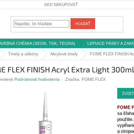
AKO NAKUPOVAŤ
HĽADAŤ
AVEBNÁ CHÉMIA (XEON, TKK, TEGRA)
LEPIACE PÁSKY A ZAK
Tmely a silikóny
Akrylové tmely
FOME FLEX FINISH Acry
 FLEX FINISH Acryl Extra Light 300m
rné
notené
Podrobnosti hodnotenia
Značka:
FOME FLEX
nie
u
ZVOĽT
FOME FL
sa šľaha
iek.
použitie
vypĺňani
a stropo