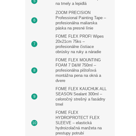
na tmely a lepidlá
ZOOM PRECISION
Professional Painting Tape –
profesionálna maliarska
páska na presné línie
FOME FLEX PROFI Wipes
20x21cm 75ks –
profesionálne čistiace
obrúsky na ruky a náradie
FOME FLEX MOUNTING
FOAM 7 D&W 750ml –
profesionálna pištoľová
montážna pena na okná a
dvere
FOME FLEX KAUCHUK ALL
SEASON Sealant 300ml –
celoročný strešný a fasádny
tmel
FOME FLEX
HYDROPROTECT FLEX
SLEEVE – elastická
hydroizolačná manžeta na
prestupy potrubí