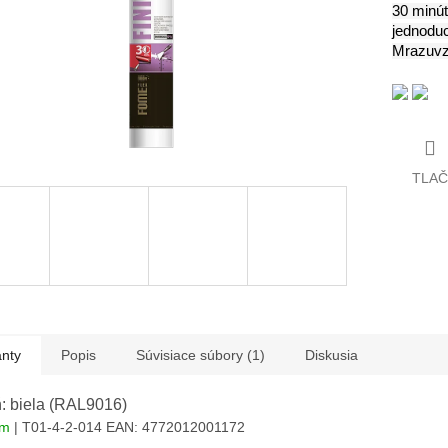
30 minút
jednoduc
Mrazuvzd
TLAČ
anty
Popis
Súvisiace súbory (1)
Diskusia
: biela (RAL9016)
om
| T01-4-2-014
EAN:
4772012001172