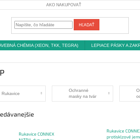
AKO NAKUPOVAŤ
HĽADAŤ
AVEBNÁ CHÉMIA (XEON, TKK, TEGRA)
LEPIACE PÁSKY A ZAK
P
Ochranné
O
Rukavice
masky na tvár
o
edávanejšie
Rukavice CONNE
Rukavice CONNEX
protisklzové je
NITRIL dve vrstvy