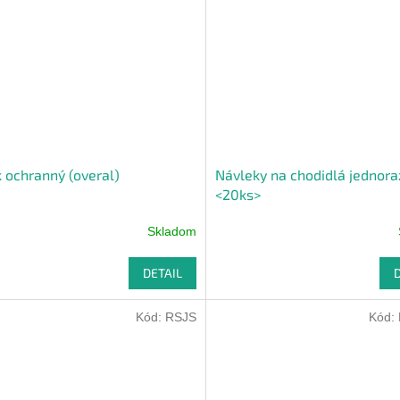
 ochranný (overal)
Návleky na chodidlá jednor
<20ks>
Skladom
DETAIL
Kód:
RSJS
Kód: