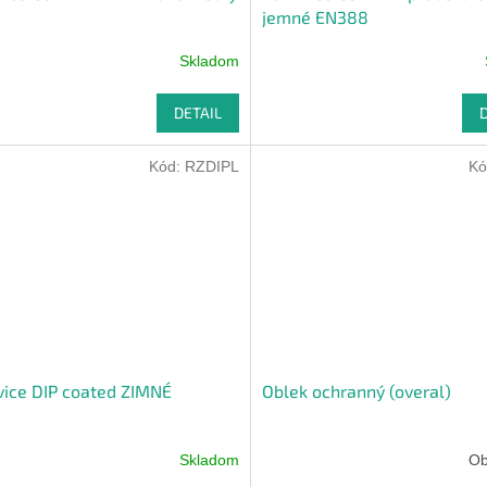
jemné EN388
Skladom
DETAIL
Kód:
RZDIPL
Kó
ice DIP coated ZIMNÉ
Oblek ochranný (overal)
Skladom
Ob
erné
tenie