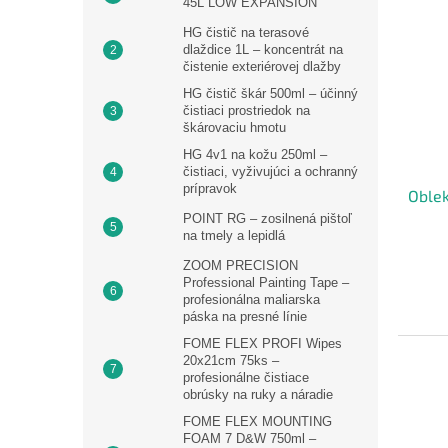
45L LOW EXPANSION
HG čistič na terasové
dlaždice 1L – koncentrát na
čistenie exteriérovej dlažby
HG čistič škár 500ml – účinný
čistiaci prostriedok na
škárovaciu hmotu
HG 4v1 na kožu 250ml –
čistiaci, vyživujúci a ochranný
prípravok
Oblek
POINT RG – zosilnená pištoľ
na tmely a lepidlá
ZOOM PRECISION
Professional Painting Tape –
profesionálna maliarska
páska na presné línie
FOME FLEX PROFI Wipes
20x21cm 75ks –
profesionálne čistiace
obrúsky na ruky a náradie
FOME FLEX MOUNTING
FOAM 7 D&W 750ml –