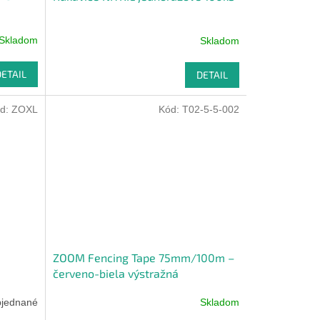
Skladom
Skladom
DETAIL
DETAIL
d:
ZOXL
Kód:
T02-5-5-002
ZOOM Fencing Tape 75mm/100m –
červeno-biela výstražná
ohraničovacia páska bez lepidla
jednané
Skladom