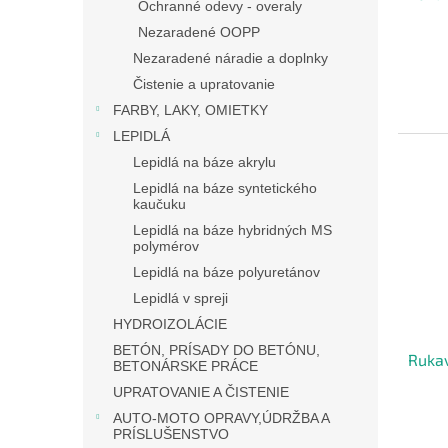
Ochranné odevy - overaly
t
Nezaradené OOPP
o
Nezaradené náradie a doplnky
v
Čistenie a upratovanie
FARBY, LAKY, OMIETKY
LEPIDLÁ
Lepidlá na báze akrylu
Lepidlá na báze syntetického
kaučuku
Lepidlá na báze hybridných MS
polymérov
Lepidlá na báze polyuretánov
Lepidlá v spreji
HYDROIZOLÁCIE
BETÓN, PRÍSADY DO BETÓNU,
Rukav
BETONÁRSKE PRÁCE
UPRATOVANIE A ČISTENIE
AUTO-MOTO OPRAVY,ÚDRŽBA A
Priem
PRÍSLUŠENSTVO
hodno