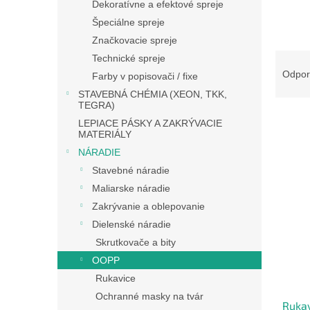
Dekoratívne a efektové spreje
Špeciálne spreje
Značkovacie spreje
R
Technické spreje
a
Odpo
Farby v popisovači / fixe
d
STAVEBNÁ CHÉMIA (XEON, TKK,
e
TEGRA)
n
LEPIACE PÁSKY A ZAKRÝVACIE
i
MATERIÁLY
e
NÁRADIE
V
p
ý
Stavebné náradie
r
p
Maliarske náradie
o
i
Zakrývanie a oblepovanie
d
s
u
Dielenské náradie
p
k
Skrutkovače a bity
r
t
o
OOPP
o
d
Rukavice
v
u
Ochranné masky na tvár
Rukav
k