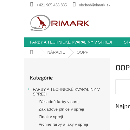
Prejsť
+421 905 438 835
obchod@rimark.sk
na
obsah
FARBY A TECHNICKÉ KVAPALINY V SPREJI
ST
Domov
NÁRADIE
OOPP
B
OOP
o
Preskočiť
č
Kategórie
kategórie
n
ý
FARBY A TECHNICKÉ KVAPALINY V
p
SPREJI
a
Základné farby v spreji
Najpr
n
Základové plniče v spreji
e
Zinok v spreji
l
Vrchné farby a laky v spreji