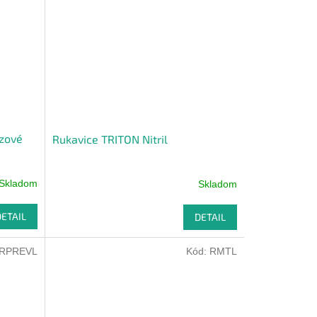
azové
Rukavice TRITON Nitril
Skladom
Skladom
DETAIL
DETAIL
RPREVL
Kód:
RMTL