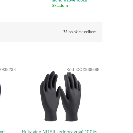
Skladom
32
položiek celkom
X938238
Kód:
COX938588
ové
Rukavice NITRIL jednorazové 100ks