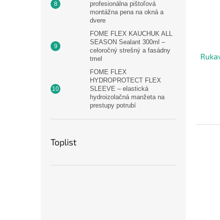
profesionálna pištoľová
montážna pena na okná a
dvere
FOME FLEX KAUCHUK ALL
SEASON Sealant 300ml –
celoročný strešný a fasádny
Ruka
tmel
FOME FLEX
HYDROPROTECT FLEX
SLEEVE – elastická
hydroizolačná manžeta na
prestupy potrubí
Toplist