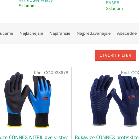
EN388
Skladom
Skladom
rúčame
Najlacnejšie
Najdrahšie
Najpredávanejšie
Abecedne
OTVORIŤ FILTER
Kód:
COX938678
Kód:
CO
ice CONNEX NITRIL dve vrstvy
Rukavice CONNEX protisklz