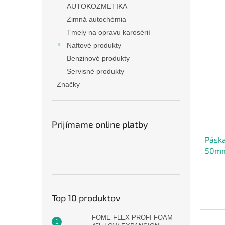
AUTOKOZMETIKA
produ
je
Zimná autochémia
5,0
Tmely na opravu karosérií
z
Naftové produkty
5
hviezd
Benzinové produkty
Servisné produkty
Značky
Prijímame online platby
Páska
50m
Top 10 produktov
FOME FLEX PROFI FOAM