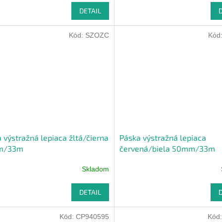
ktu
DETAIL
Kód:
SZOZC
Kód
ičiek.
 výstražná lepiaca žltá/čierna
Páska výstražná lepiaca
m/33m
červená/biela 50mm/33m
Skladom
DETAIL
Kód:
CP940595
Kód