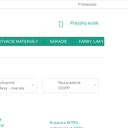
Prihlásenie
NÁKUPNÝ
Prázdny košík
KOŠÍK
RÝVACIE MATERIÁLY
NÁRADIE
FARBY, LAKY, OMIETKY
chranné
Nezaradené
devy - overaly
OOPP
X
Rukavice NITRIL
mné
jednorazové 100ks