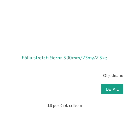
Fólia stretch čierna 500mm/23my/2.5kg
Objednané
DETAIL
13
položiek celkom
O
v
l
Z
á
á