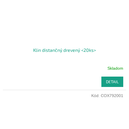
Klin distančný drevený <20ks>
Skladom
DETAIL
Kód:
COX792001