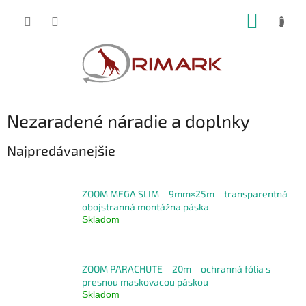
Prejsť
NÁKUP
na
obsah
KOŠÍK
Nezaradené náradie a doplnky
Najpredávanejšie
ZOOM MEGA SLIM – 9mm×25m – transparentná
obojstranná montážna páska
Skladom
ZOOM PARACHUTE – 20m – ochranná fólia s
presnou maskovacou páskou
Skladom