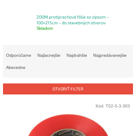
ZOOM protiprachová fólia so zipsom –
100×215cm – do stavebných otvorov
Skladom
R
a
Odporúčame
Najlacnejšie
Najdrahšie
Najpredávanejšie
d
e
Abecedne
n
i
e
OTVORIŤ FILTER
p
r
V
Kód:
T02-5-3-303
o
ý
d
p
u
i
k
s
t