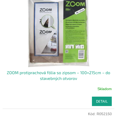
ZOOM protiprachová fólia so zipsom – 100×215cm – do
stavebných otvorov
Skladom
DETAIL
Kód:
R052150