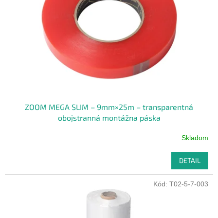
p
o
r
v
o
d
u
k
t
o
v
ZOOM MEGA SLIM – 9mm×25m – transparentná
obojstranná montážna páska
Skladom
DETAIL
Kód:
T02-5-7-003