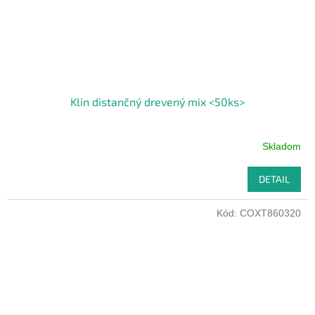
Klin distančný drevený mix <50ks>
Skladom
DETAIL
Kód:
COXT860320