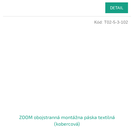
DETAIL
Kód:
T02-5-3-102
ZOOM obojstranná montážna páska textilná
(kobercová)