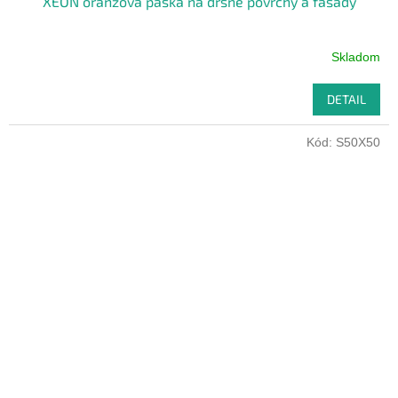
XEON oranžová páska na drsné povrchy a fasády
Skladom
DETAIL
Kód:
S50X50