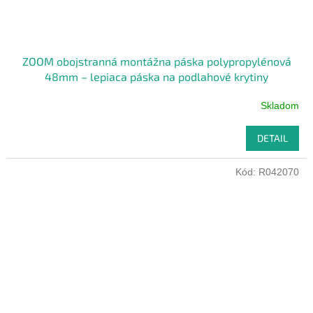
ZOOM obojstranná montážna páska polypropylénová
48mm – lepiaca páska na podlahové krytiny
Skladom
DETAIL
Kód:
R042070