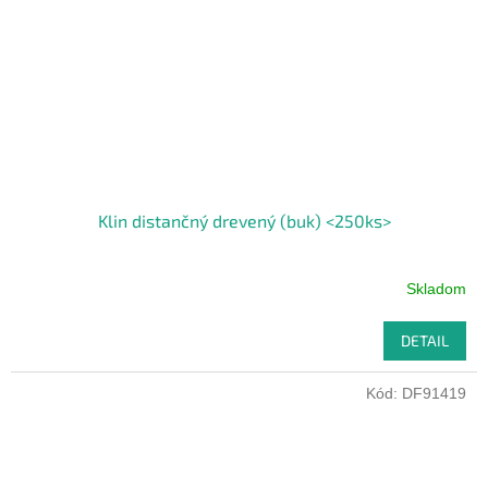
Klin distančný drevený (buk) <250ks>
Skladom
DETAIL
Kód:
DF91419