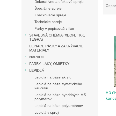
Dekoratívne a efektové spreje
a
Odpo
Špeciálne spreje
d
Značkovacie spreje
e
n
Technické spreje
i
Farby v popisovači / fixe
e
STAVEBNÁ CHÉMIA (XEON, TKK,
V
p
TEGRA)
ý
r
LEPIACE PÁSKY A ZAKRÝVACIE
p
o
MATERIÁLY
i
d
NÁRADIE
s
u
FARBY, LAKY, OMIETKY
p
k
r
LEPIDLÁ
t
o
Lepidlá na báze akrylu
o
d
Lepidlá na báze syntetického
v
u
kaučuku
HG či
k
Lepidlá na báze hybridných MS
konce
t
polymérov
dlažb
o
Lepidlá na báze polyuretánov
v
Lepidlá v spreji