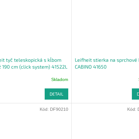
eit tyč teleskopická s kĺbom
Leifheit stierka na sprchové
ž 190 cm (click system) 41522L
CABINO 41650
Skladom
DETAIL
Kód:
DF90210
Kód: