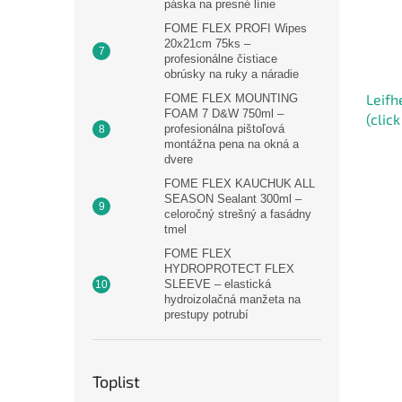
páska na presné línie
FOME FLEX PROFI Wipes
20x21cm 75ks –
profesionálne čistiace
obrúsky na ruky a náradie
Leifh
FOME FLEX MOUNTING
FOAM 7 D&W 750ml –
(clic
profesionálna pištoľová
montážna pena na okná a
dvere
FOME FLEX KAUCHUK ALL
SEASON Sealant 300ml –
celoročný strešný a fasádny
tmel
FOME FLEX
HYDROPROTECT FLEX
SLEEVE – elastická
hydroizolačná manžeta na
prestupy potrubí
Toplist