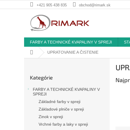
Prejsť
+421 905 438 835
obchod@rimark.sk
na
obsah
FARBY A TECHNICKÉ KVAPALINY V SPREJI
ST
Domov
UPRATOVANIE A ČISTENIE
B
UPR
o
Preskočiť
č
Kategórie
kategórie
Najpr
n
ý
FARBY A TECHNICKÉ KVAPALINY V
p
SPREJI
a
Základné farby v spreji
n
Základové plniče v spreji
e
Zinok v spreji
l
Vrchné farby a laky v spreji
R