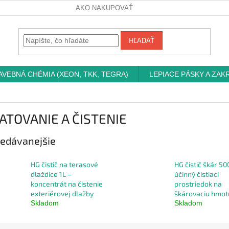
AKO NAKUPOVAŤ
HĽADAŤ
AVEBNÁ CHÉMIA (XEON, TKK, TEGRA)
LEPIACE PÁSKY A ZAK
ATOVANIE A ČISTENIE
edávanejšie
HG čistič na terasové
HG čistič škár 50
dlaždice 1L –
účinný čistiaci
koncentrát na čistenie
prostriedok na
exteriérovej dlažby
škárovaciu hmot
Skladom
Skladom