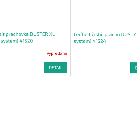
eit prachovka DUSTER XL
Leifheit čistič prachu DUSTY 
k system) 41520
system) 41524
Vypredané
DETAIL
O
v
l
á
d
a
c
i
e
p