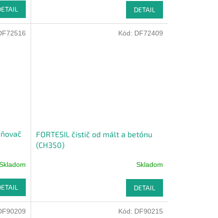
DETAIL
DETAIL
DF72516
Kód:
DF72409
aňovač
FORTESIL čistič od mált a betónu
(CH350)
Skladom
Skladom
DETAIL
DETAIL
DF90209
Kód:
DF90215