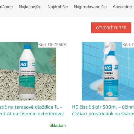
rúčame
Najlacnejšie
Najdrahšie
Najpredávanejšie
Abecedne
OTVORIŤ FILTER
Kód:
DF72503
Kód:
stič na terasové dlaždice 1L –
HG čistič škár 500ml – účinn
ntrát na čistenie exteriérovej
čistiaci prostriedok na škáro
y
hmotu
Skladom