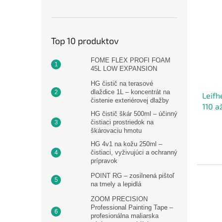
Top 10 produktov
FOME FLEX PROFI FOAM
45L LOW EXPANSION
HG čistič na terasové
dlaždice 1L – koncentrát na
Leifh
čistenie exteriérovej dlažby
110 a
HG čistič škár 500ml – účinný
čistiaci prostriedok na
škárovaciu hmotu
HG 4v1 na kožu 250ml –
čistiaci, vyživujúci a ochranný
prípravok
POINT RG – zosilnená pištoľ
na tmely a lepidlá
ZOOM PRECISION
Professional Painting Tape –
profesionálna maliarska