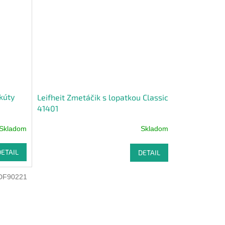
 kúty
Leifheit Zmetáčik s lopatkou Classic
41401
Skladom
Skladom
DETAIL
DETAIL
DF90221