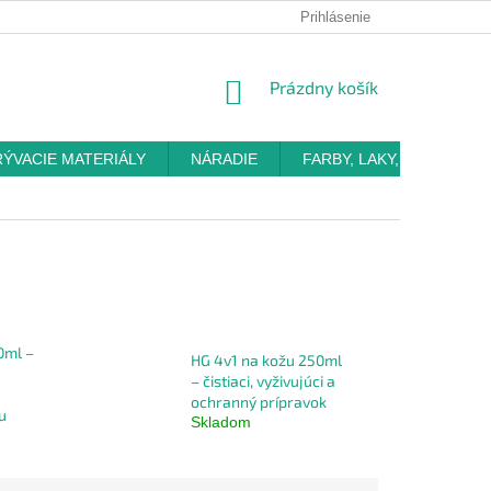
Prihlásenie
NÁKUPNÝ
Prázdny košík
KOŠÍK
RÝVACIE MATERIÁLY
NÁRADIE
FARBY, LAKY, OMIETKY
0ml –
HG 4v1 na kožu 250ml
– čistiaci, vyživujúci a
ochranný prípravok
u
Skladom