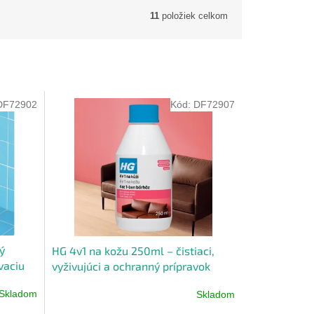
11
položiek celkom
DF72902
Kód:
DF72907
ý
HG 4v1 na kožu 250ml – čistiaci,
vaciu
vyživujúci a ochranný prípravok
Skladom
Skladom