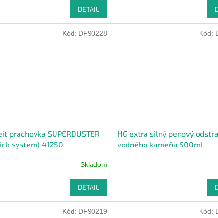
DETAIL
Kód:
DF90228
Kód:
heit prachovka SUPERDUSTER
HG extra silný penový odstr
lick system) 41250
vodného kameňa 500ml
Skladom
DETAIL
Kód:
DF90219
Kód: