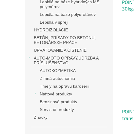
POIN
Lepidlá na báze hybridných MS
polymérov
30kg/
Lepidlá na báze polyuretánov
kauču
Lepidlá v spreji
HYDROIZOLÁCIE
BETÓN, PRÍSADY DO BETÓNU,
BETONÁRSKE PRÁCE
UPRATOVANIE A ČISTENIE
AUTO-MOTO OPRAVY,ÚDRŽBA A
PRÍSLUŠENSTVO
AUTOKOZMETIKA
Zimná autochémia
Tmely na opravu karosérií
Naftové produkty
Benzinové produkty
Servisné produkty
POIN
Značky
tran
kauču