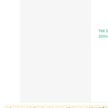
TKK 
300m
Z