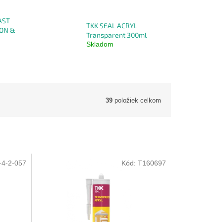
AST
TKK SEAL ACRYL
ON &
Transparent 300ml
Skladom
39
položiek celkom
-4-2-057
Kód:
T160697