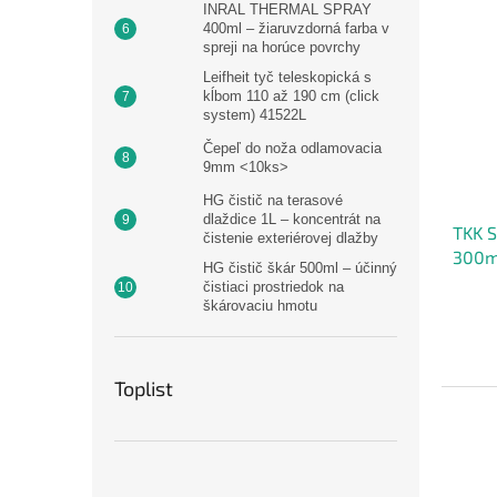
INRAL THERMAL SPRAY
400ml – žiaruvzdorná farba v
spreji na horúce povrchy
Leifheit tyč teleskopická s
kĺbom 110 až 190 cm (click
system) 41522L
Čepeľ do noža odlamovacia
9mm <10ks>
HG čistič na terasové
dlaždice 1L – koncentrát na
TKK 
čistenie exteriérovej dlažby
300m
HG čistič škár 500ml – účinný
čistiaci prostriedok na
škárovaciu hmotu
Toplist