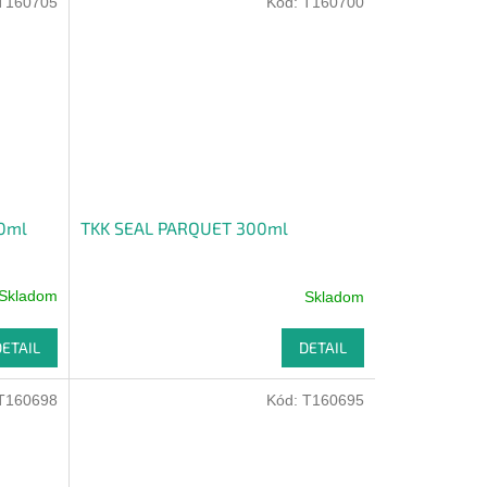
T160705
Kód:
T160700
00ml
TKK SEAL PARQUET 300ml
Skladom
Skladom
DETAIL
DETAIL
T160698
Kód:
T160695