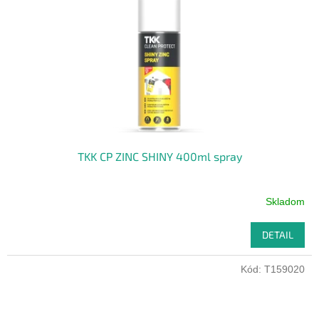
p
o
r
v
o
d
u
k
t
o
v
TKK CP ZINC SHINY 400ml spray
Skladom
DETAIL
Kód:
T159020