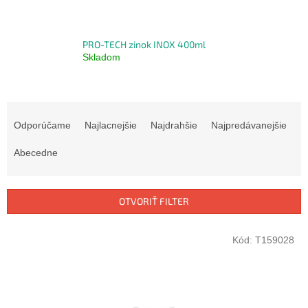
PRO-TECH zinok INOX 400ml
Skladom
R
a
Odporúčame
Najlacnejšie
Najdrahšie
Najpredávanejšie
d
e
Abecedne
n
i
e
OTVORIŤ FILTER
p
r
V
Kód:
T159028
o
ý
d
p
u
i
k
s
t