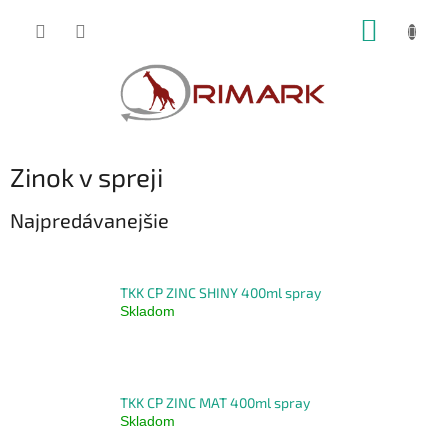
Prejsť
NÁKUP
na
obsah
KOŠÍK
Zinok v spreji
Najpredávanejšie
TKK CP ZINC SHINY 400ml spray
Skladom
TKK CP ZINC MAT 400ml spray
Skladom