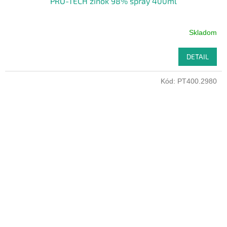
PRO-TECH zinok 98% spray 400ml
Skladom
DETAIL
Kód:
PT400.2980