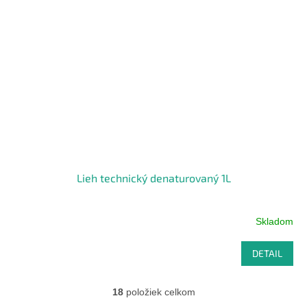
Lieh technický denaturovaný 1L
Skladom
DETAIL
18
položiek celkom
O