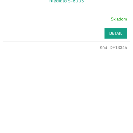
Riedidlo S-6005
Skladom
DETAIL
Kód:
DF13345