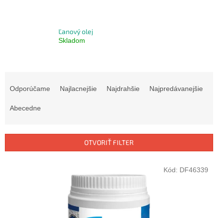
Ľanový olej
Skladom
R
a
Odporúčame
Najlacnejšie
Najdrahšie
Najpredávanejšie
d
e
Abecedne
n
i
e
OTVORIŤ FILTER
p
r
V
Kód:
DF46339
o
ý
d
p
u
i
k
s
t