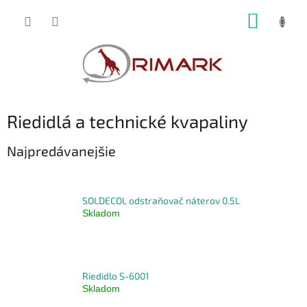
Prejsť
NÁKUP
na
obsah
KOŠÍK
Riedidlá a technické kvapaliny
Najpredávanejšie
SOLDECOL odstraňovač náterov 0.5L
Skladom
Riedidlo S-6001
Skladom