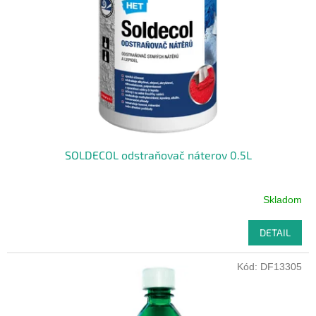
p
o
r
v
o
d
u
k
t
o
v
SOLDECOL odstraňovač náterov 0.5L
Skladom
DETAIL
Kód:
DF13305