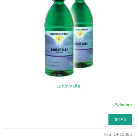
Ľanový olej
Skladom
DETAIL
Kód:
DF13355