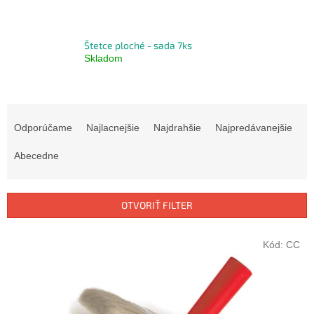
Štetce ploché - sada 7ks
Skladom
R
a
Odporúčame
Najlacnejšie
Najdrahšie
Najpredávanejšie
d
e
Abecedne
n
i
e
OTVORIŤ FILTER
p
r
V
Kód:
CC
o
ý
d
p
u
i
k
s
t