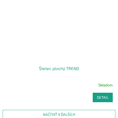
Štetec plochý TREND
Skladom
Priemerné
hodnotenie
produktu
DETAIL
je
5,0
z
NAČÍTAŤ 9 ĎALŠÍCH
5