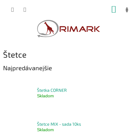
Prejsť
NÁKUP
na
obsah
KOŠÍK
Štetce
Najpredávanejšie
Štetka CORNER
Skladom
Štetce MIX - sada 10ks
Skladom