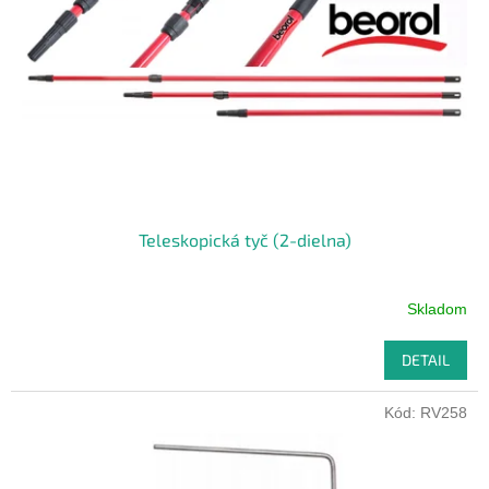
p
o
r
v
o
d
u
k
t
o
v
Teleskopická tyč (2-dielna)
Skladom
DETAIL
Kód:
RV258