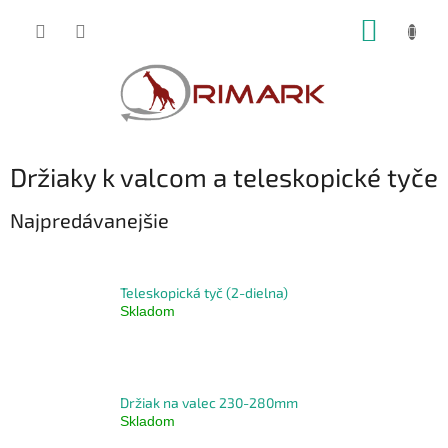
Prejsť
NÁKUP
na
obsah
KOŠÍK
Držiaky k valcom a teleskopické tyče
Najpredávanejšie
Teleskopická tyč (2-dielna)
Skladom
Držiak na valec 230-280mm
Skladom