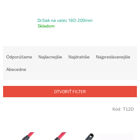
Držiak na valec 180-200mm
Skladom
R
a
Odporúčame
Najlacnejšie
Najdrahšie
Najpredávanejšie
d
e
Abecedne
n
i
e
OTVORIŤ FILTER
p
r
V
Kód:
T12D
o
ý
d
p
u
i
k
s
t