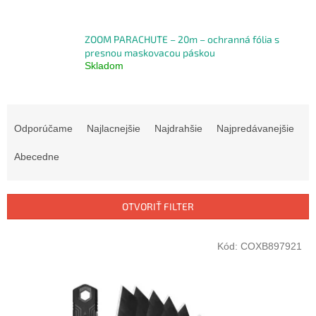
ZOOM PARACHUTE – 20m – ochranná fólia s
presnou maskovacou páskou
Skladom
R
a
Odporúčame
Najlacnejšie
Najdrahšie
Najpredávanejšie
d
e
Abecedne
n
i
e
OTVORIŤ FILTER
p
r
V
Kód:
COXB897921
o
ý
d
p
u
i
k
s
t