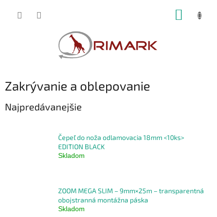
Prejsť
NÁKUP
na
obsah
KOŠÍK
Zakrývanie a oblepovanie
Najpredávanejšie
Čepeľ do noža odlamovacia 18mm <10ks>
EDITION BLACK
Skladom
ZOOM MEGA SLIM – 9mm×25m – transparentná
obojstranná montážna páska
Skladom