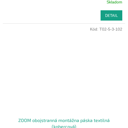
Skladom
DETAIL
Kód:
T02-5-3-102
ZOOM obojstranná montážna páska textilná
(kobercová)