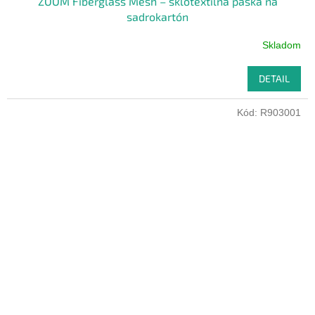
ZOOM Fiberglass Mesh – sklotextilná páska na
sadrokartón
Skladom
DETAIL
Kód:
R903001