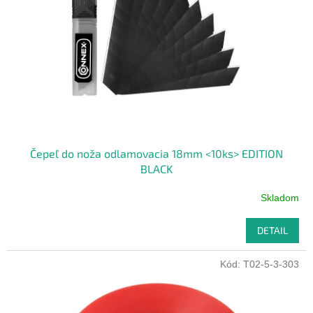
p
o
r
v
o
d
u
k
t
o
v
Čepeľ do noža odlamovacia 18mm <10ks> EDITION
BLACK
Skladom
DETAIL
Kód:
T02-5-3-303