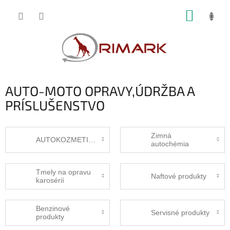
Prejsť
NÁKUP
na
obsah
KOŠÍK
AUTO-MOTO OPRAVY,ÚDRŽBA A
PRÍSLUŠENSTVO
Zimná
AUTOKOZMETIKA
autochémia
Tmely na opravu
Naftové produkty
karosérií
Benzinové
Servisné produkty
produkty