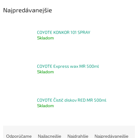
Najpredávanejšie
COYOTE KONKOR 101 SPRAY
Skladom
COYOTE Express wax MR 500ml
Skladom
COYOTE Čistič diskov RED MR 500ml
Skladom
R
a
Odporúčame
Najlacnejšie
Najdrahšie
Najpredávanejšie