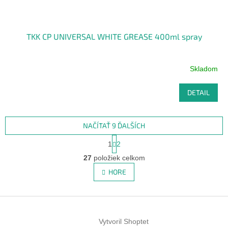
TKK CP UNIVERSAL WHITE GREASE 400ml spray
Skladom
DETAIL
NAČÍTAŤ 9 ĎALŠÍCH
S
1
2
t
O
r
27
položiek celkom
v
á
l
HORE
n
á
k
d
o
v
Z
a
a
c
á
n
i
Vytvoril Shoptet
p
i