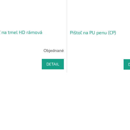
ľ na tmel HD rámová
Pištoľ na PU penu (CP)
Objednané
DETAIL
O
v
l
á
d
a
c
i
e
p