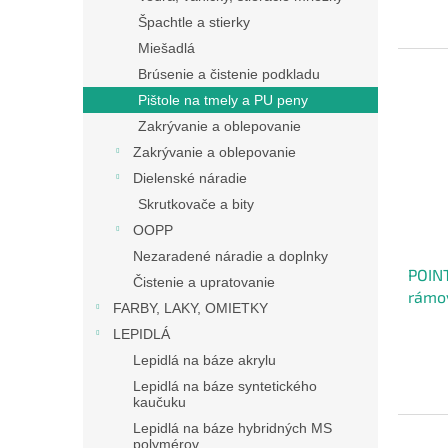
Špachtle a stierky
Miešadlá
Brúsenie a čistenie podkladu
Pištole na tmely a PU peny
Zakrývanie a oblepovanie
Zakrývanie a oblepovanie
Dielenské náradie
Skrutkovače a bity
OOPP
Nezaradené náradie a doplnky
POINT
Čistenie a upratovanie
rámov
FARBY, LAKY, OMIETKY
ozub
LEPIDLÁ
Lepidlá na báze akrylu
Lepidlá na báze syntetického
kaučuku
Lepidlá na báze hybridných MS
polymérov