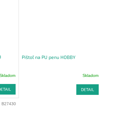
D
Pištoľ na PU penu HOBBY
Skladom
Skladom
DETAIL
DETAIL
:
B27430