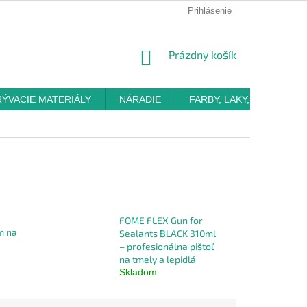
Prihlásenie
NÁKUPNÝ
Prázdny košík
KOŠÍK
RÝVACIE MATERIÁLY
NÁRADIE
FARBY, LAKY, OMIETKY
FOME FLEX Gun for
m na
Sealants BLACK 310ml
– profesionálna pištoľ
na tmely a lepidlá
Skladom