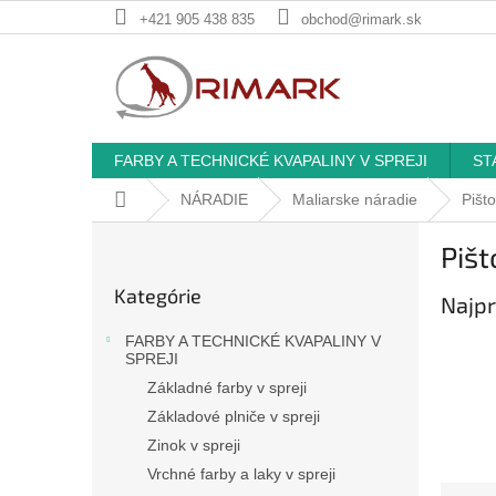
Prejsť
+421 905 438 835
obchod@rimark.sk
na
obsah
FARBY A TECHNICKÉ KVAPALINY V SPREJI
ST
Domov
NÁRADIE
Maliarske náradie
Pišt
B
Pišt
o
Preskočiť
č
Kategórie
kategórie
Najpr
n
ý
FARBY A TECHNICKÉ KVAPALINY V
p
SPREJI
a
Základné farby v spreji
n
Základové plniče v spreji
e
Zinok v spreji
l
Vrchné farby a laky v spreji
R