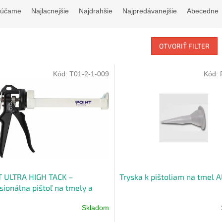
rúčame
Najlacnejšie
Najdrahšie
Najpredávanejšie
Abecedne
OTVORIŤ FILTER
Kód:
T01-2-1-009
Kód:
T ULTRA HIGH TACK –
Tryska k pištoliam na tmel A
sionálna pištoľ na tmely a
lá
Skladom