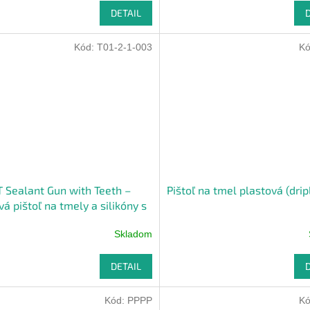
DETAIL
Kód:
T01-2-1-003
K
 Sealant Gun with Teeth –
Pištoľ na tmel plastová (drip
á pištoľ na tmely a silikóny s
enou tyčou
Skladom
DETAIL
Kód:
PPPP
K