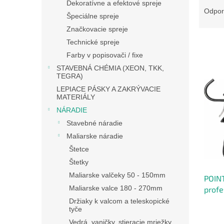
Dekoratívne a efektové spreje
a
Odpo
Špeciálne spreje
d
Značkovacie spreje
e
n
Technické spreje
i
Farby v popisovači / fixe
e
STAVEBNÁ CHÉMIA (XEON, TKK,
V
p
TEGRA)
ý
r
LEPIACE PÁSKY A ZAKRÝVACIE
p
o
MATERIÁLY
i
d
NÁRADIE
s
u
Stavebné náradie
p
k
r
Maliarske náradie
t
o
Štetce
o
d
Štetky
v
u
Maliarske valčeky 50 - 150mm
POIN
k
Maliarske valce 180 - 270mm
profe
t
lepid
o
Držiaky k valcom a teleskopické
tyče
v
Vedrá, vaničky, stieracie mriežky