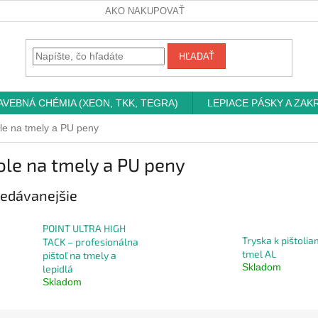
AKO NAKUPOVAŤ
HĽADAŤ
AVEBNÁ CHÉMIA (XEON, TKK, TEGRA)
LEPIACE PÁSKY A ZAK
ole na tmely a PU peny
ole na tmely a PU peny
edávanejšie
POINT ULTRA HIGH
Tryska k pištolia
TACK – profesionálna
tmel AL
pištoľ na tmely a
Skladom
lepidlá
Skladom