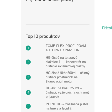
Pišto
Top 10 produktov
FOME FLEX PROFI FOAM
45L LOW EXPANSION
HG čistič na terasové
dlaždice 1L – koncentrát na
čistenie exteriérovej dlažby
HG čistič škár 500ml – účinný
čistiaci prostriedok na
škárovaciu hmotu
HG 4v1 na kožu 250ml –
čistiaci, vyživujúci a ochranný
prípravok
POINT RG – zosilnená pištoľ
na tmely a lepidlá