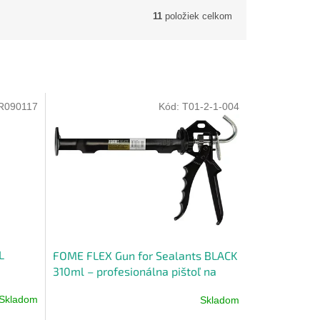
11
položiek celkom
R090117
Kód:
T01-2-1-004
L
FOME FLEX Gun for Sealants BLACK
310ml – profesionálna pištoľ na
tmely a lepidlá
Skladom
Skladom