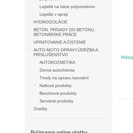
Lepidlá na báze polyuretánov
Lepidlá v spreji
HYDROIZOLÁCIE
BETÓN, PRÍSADY DO BETÓNU,
BETONÁRSKE PRÁCE
UPRATOVANIE A ČISTENIE
AUTO-MOTO OPRAVY,ÚDRŽBA A
PRÍSLUŠENSTVO
Pišt
AUTOKOZMETIKA
Zimná autochémia
Tmely na opravu karosérií
Naftové produkty
Benzinové produkty
Servisné produkty
Značky
Prijímame online platby