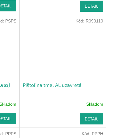
DETAIL
DETAIL
ód:
PSPS
Kód:
R090119
less)
Pištoľ na tmel AL uzavretá
Skladom
Skladom
DETAIL
DETAIL
ód:
PPPS
Kód:
PPPH