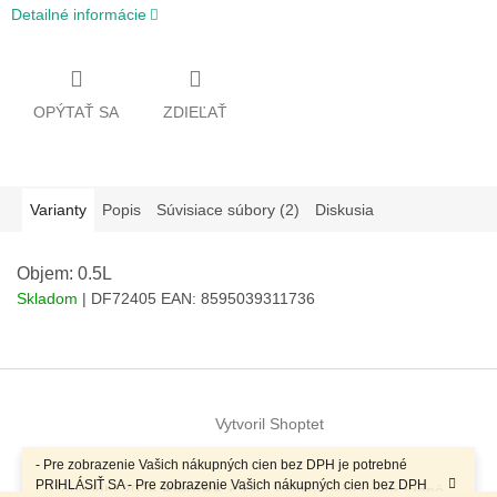
Detailné informácie
OPÝTAŤ SA
ZDIEĽAŤ
Varianty
Popis
Súvisiace súbory (2)
Diskusia
Objem: 0.5L
Skladom
| DF72405
EAN:
8595039311736
Z
á
Vytvoril Shoptet
p
ä
- Pre zobrazenie Vašich nákupných cien bez DPH je potrebné
t
PRIHLÁSIŤ SA - Pre zobrazenie Vašich nákupných cien bez DPH
Copyright 2026
RIMARK s.r.o.
. Všetky práva vyhradené.