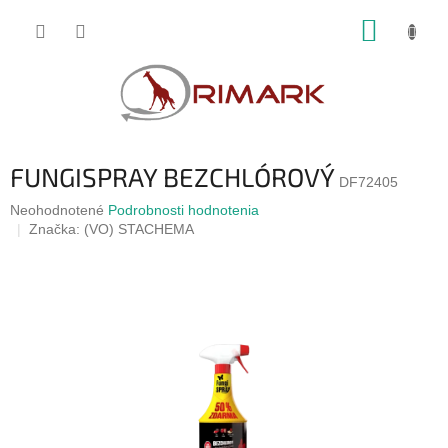
Prejsť
NÁKUP
na
obsah
KOŠÍK
FUNGISPRAY BEZCHLÓROVÝ
DF72405
Priemerné
Neohodnotené
Podrobnosti hodnotenia
hodnotenie
Značka:
(VO) STACHEMA
produktu
je
0,0
z
5
hviezdičiek.