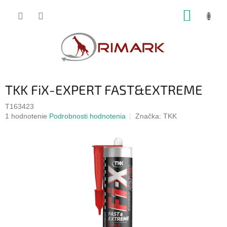
Prejsť
NÁKUP
na
obsah
KOŠÍK
TKK FiX-EXPERT FAST&EXTREME
T163423
Priemerné
1 hodnotenie
Podrobnosti hodnotenia
Značka:
TKK
hodnotenie
produktu
je
5,0
z
5
hviezdičiek.