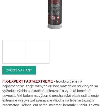
ZVOĽTE VARIANT
FiX-EXPERT FAST&EXTREME
- lepidlo určené na
najnáročnejšie spoje rôznych druhov materiálov od ktorých sa
vyžaduje rýchla počiatočná priľnavosť a vysoká konečná
pevnosť. Vzhľadom na výborné mechanické vlastnosti toleruje
extrémne vysoké zaťaženia a je vhodné na lepenie ťažších
predmetov. Účinne lepí betón, mramor, keramiku, tehlu, železo,