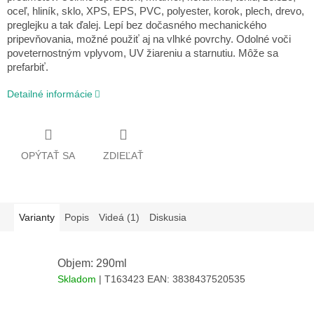
oceľ, hliník, sklo, XPS, EPS, PVC, polyester, korok, plech, drevo,
preglejku a tak ďalej. Lepí bez dočasného mechanického
pripevňovania, možné použiť aj na vlhké povrchy. Odolné voči
poveternostným vplyvom, UV žiareniu a starnutiu. Môže sa
prefarbiť.
Detailné informácie
OPÝTAŤ SA
ZDIEĽAŤ
Varianty
Popis
Videá (1)
Diskusia
Objem: 290ml
Skladom
| T163423
EAN:
3838437520535