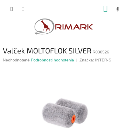
Prejsť
NÁKUP
na
obsah
KOŠÍK
Valček MOLTOFLOK SILVER
R030526
Priemerné
Neohodnotené
Podrobnosti hodnotenia
Značka:
INTER-S
hodnotenie
produktu
je
0,0
z
5
hviezdičiek.