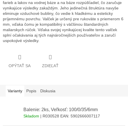
farieb a lakov na vodnej báze a na báze rozpúšťadiel, čo zaručuje
vynikajúce výsledky zakaždým.
Jeho jedinečná štruktúra navyše
eliminuje vzduchové bubliny, čo vedie k hladkému a esteticky
príjemnému povrchu.
Valček je určený pre rukoväte s priemerom 6
mm, vďaka čomu je kompatibilný s väčšinou štandardných
maliarskych rúčok.
Vďaka svojej vynikajúcej kvalite tento valček
splní očakávania aj tých najnáročnejších používateľov a zaručí
uspokojivé výsledky.
OPÝTAŤ SA
ZDIEĽAŤ
Varianty
Popis
Diskusia
Balenie: 2ks, Veľkosť: 100/0/35/6mm
Skladom
| R030528
EAN:
5902666007117