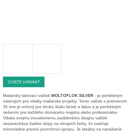
ZVOĽTE VARIANT
Maliarsky lakovací valček
MOLTOFLOK SILVER
-
je perfektným
nástrojom pre všetky maliarske projekty.
Tento valček s priemerom
35 mm je určený pre širokú škálu farieb a lakov a je perfektným
riešením pre každého domáceho majstra alebo profesionálov.
Vďaka svojmu inovatívnemu zaoblenému dizajnu valček
nezanecháva žiadne stopy na okrajoch farby, čo zaisťuje
mimoriadne presnú povrchovú úpravu.
Je ideálny na nanášanie