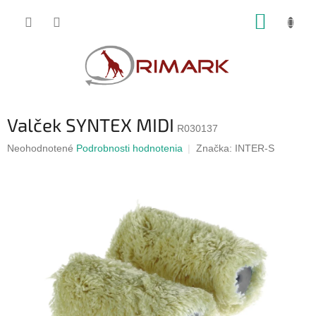
Prejsť
NÁKUP
na
obsah
KOŠÍK
Valček SYNTEX MIDI
R030137
Priemerné
Neohodnotené
Podrobnosti hodnotenia
Značka:
INTER-S
hodnotenie
produktu
je
0,0
z
5
hviezdičiek.