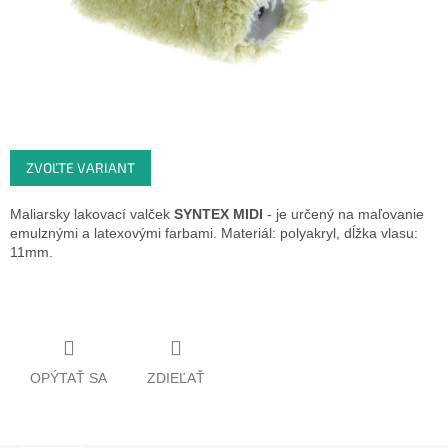
ZVOĽTE VARIANT
Maliarsky lakovací valček
SYNTEX MIDI
-
je určený na maľovanie
emulznými a latexovými farbami. Materiál: polyakryl, dĺžka vlasu:
11mm.
OPÝTAŤ SA
ZDIEĽAŤ