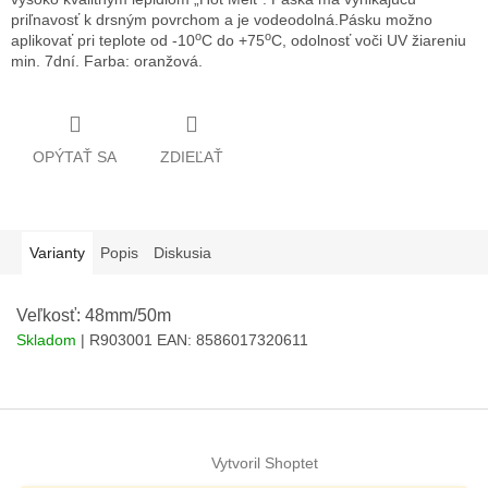
priľnavosť k drsným povrchom a je vodeodolná.Pásku možno
o
o
aplikovať pri teplote od -10
C do +75
C, odolnosť voči UV žiareniu
min. 7dní.
Farba: oranžová.
OPÝTAŤ SA
ZDIEĽAŤ
Varianty
Popis
Diskusia
Veľkosť: 48mm/50m
Skladom
| R903001
EAN:
8586017320611
Z
á
Vytvoril Shoptet
p