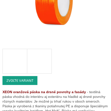
ZVOĽTE VARIANT
XEON oranžová páska na drsné povrchy a fasády
- textilná
páska vhodná do interiéru aj exteriéru na hladké aj drsné povrchy
rôznych materiálov. Je možné ju trhať rukou v oboch smeroch.
Páska je v
yrobená z tkaniny potiahnutej PE a disponuje špeciálnym
vysoko kvalitným lepidlom „Hot Melt“.
Páska má vynikajúcu