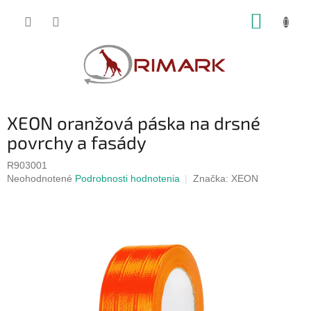
Prejsť
NÁKUP
na
obsah
KOŠÍK
XEON oranžová páska na drsné
povrchy a fasády
R903001
Priemerné
Neohodnotené
Podrobnosti hodnotenia
Značka:
XEON
hodnotenie
produktu
je
0,0
z
5
hviezdičiek.