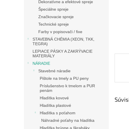
Dekoratívne a efektové spreje
Špeciálne spreje
Značkovacie spreje
Technické spreje
Farby v popisovači / fixe
STAVEBNÁ CHÉMIA (XEON, TKK,
TEGRA)
LEPIACE PÁSKY A ZAKRÝVACIE
MATERIÁLY
NÁRADIE
Stavebné náradie
Pištole na tmely a PU peny
Príslušenstvo k tmelom a PUR
penám
Hladítka kovové
Súvis
Hladítka plastové
Hladítka s poťahom
Náhradné poťahy na hladítka
Hladítka brúsne a škrabáky