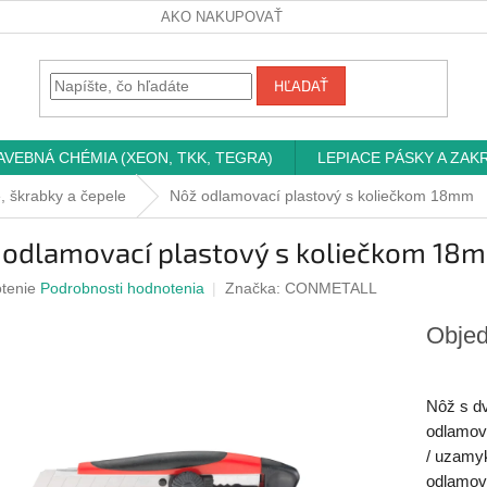
AKO NAKUPOVAŤ
HĽADAŤ
AVEBNÁ CHÉMIA (XEON, TKK, TEGRA)
LEPIACE PÁSKY A ZAK
, škrabky a čepele
Nôž odlamovací plastový s koliečkom 18mm
 odlamovací plastový s koliečkom 18
rné
tenie
Podrobnosti hodnotenia
Značka:
CONMETALL
nie
u
Obje
Nôž s dv
odlamov
iek.
/ uzamy
odlamov