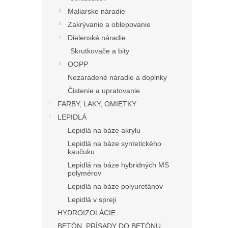
Maliarske náradie
Zakrývanie a oblepovanie
Dielenské náradie
Skrutkovače a bity
OOPP
Nezaradené náradie a doplnky
Čistenie a upratovanie
FARBY, LAKY, OMIETKY
LEPIDLÁ
Lepidlá na báze akrylu
Lepidlá na báze syntetického
kaučuku
Lepidlá na báze hybridných MS
polymérov
Lepidlá na báze polyuretánov
Lepidlá v spreji
HYDROIZOLÁCIE
BETÓN, PRÍSADY DO BETÓNU,