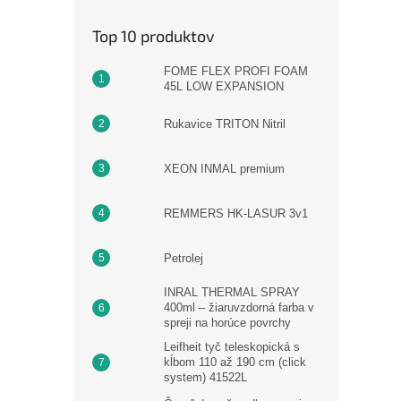
Top 10 produktov
FOME FLEX PROFI FOAM
45L LOW EXPANSION
Rukavice TRITON Nitril
XEON INMAL premium
REMMERS HK-LASUR 3v1
Petrolej
INRAL THERMAL SPRAY
400ml – žiaruvzdorná farba v
spreji na horúce povrchy
Leifheit tyč teleskopická s
kĺbom 110 až 190 cm (click
system) 41522L