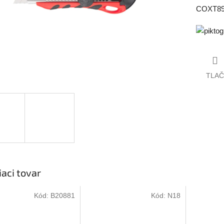
COXT89
TLAČ
iaci tovar
Kód:
B20881
Kód:
N18