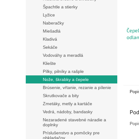
Špachtle a stierky
Lyžice
Naberačky
Čepeľ
Miešadlá
odla
Kladivá
<10ks
Sekáče
Vodováhy a meradlá
Kliešte
Pílky, pilníky a rašple
Nože, škrabky a čepele
Brúsenie, vŕtanie, rezanie a pílenie
Popi
Skrutkovače a bity
Zmetáky, metly a kartáče
Pod
Vedrá, nádoby, bandasky
Nezaradené stavebné náradie a
Popi
doplnky
Príslušenstvo a pomôcky pre
obkladačov