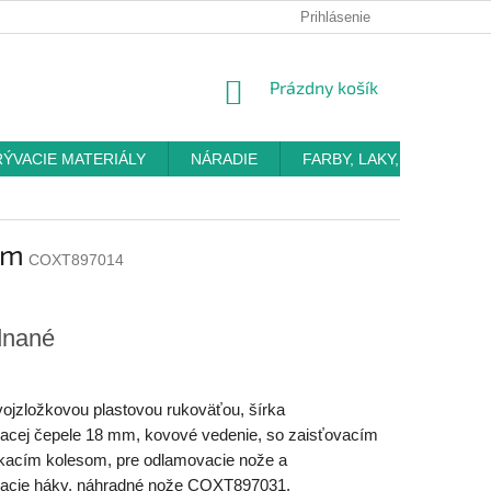
Prihlásenie
NÁKUPNÝ
Prázdny košík
KOŠÍK
RÝVACIE MATERIÁLY
NÁRADIE
FARBY, LAKY, OMIETKY
mm
COXT897014
dnané
ojzložkovou plastovou rukoväťou, šírka
acej čepele 18 mm, kovové vedenie, so zaisťovacím
kacím kolesom, pre odlamovacie nože a
acie háky, náhradné nože COXT897031,