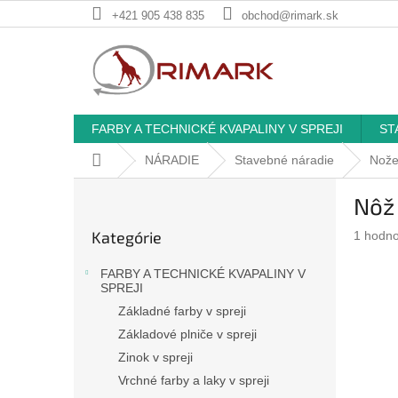
Prejsť
+421 905 438 835
obchod@rimark.sk
na
obsah
FARBY A TECHNICKÉ KVAPALINY V SPREJI
ST
Domov
NÁRADIE
Stavebné náradie
Nože
B
Nôž
o
Preskočiť
č
Kategórie
Prieme
1 hodno
kategórie
n
hodnote
ý
produkt
FARBY A TECHNICKÉ KVAPALINY V
p
je
SPREJI
a
5,0
Základné farby v spreji
z
n
Základové plniče v spreji
5
e
hviezdič
Zinok v spreji
l
Vrchné farby a laky v spreji