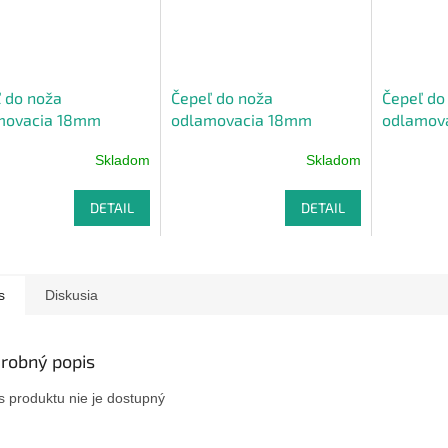
 do noža
Čepeľ do noža
Čepeľ do
movacia 18mm
odlamovacia 18mm
odlamova
>
<10ks>
18mm <5
Skladom
Skladom
DETAIL
DETAIL
s
Diskusia
robný popis
s produktu nie je dostupný