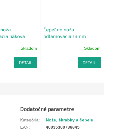
 noža
Čepeľ do noža
cia háková
odlamovacia 18mm
ks>
<10ks> EDITION BLACK
Skladom
Skladom
DETAIL
DETAIL
Dodatočné parametre
Kategória
:
Nože, škrabky a čepele
EAN
:
40035300736645