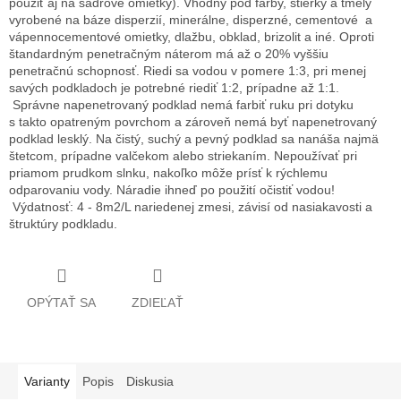
použiť aj na sádrové omietky). Vhodný pod farby, stierky a tmely
vyrobené na báze disperzií, minerálne, disperzné, cementové a
vápennocementové omietky, dlažbu, obklad, brizolit a iné. Oproti
štandardným penetračným náterom má až o 20% vyššiu
penetračnú schopnosť. Riedi sa vodou v pomere 1:3, pri menej
savých podkladoch je potrebné riediť 1:2, prípadne až 1:1.
Správne napenetrovaný podklad nemá farbiť ruku pri dotyku
s takto opatreným povrchom a zároveň nemá byť napenetrovaný
podklad lesklý. Na čistý, suchý a pevný podklad sa nanáša najmä
štetcom, prípadne valčekom alebo striekaním. Nepoužívať pri
priamom prudkom slnku, nakoľko môže prísť k rýchlemu
odparovaniu vody. Náradie ihneď po použití očistiť vodou!
Výdatnosť: 4 - 8m2/L nariedenej zmesi, závisí od nasiakavosti a
štruktúry podkladu.
OPÝTAŤ SA
ZDIEĽAŤ
Varianty
Popis
Diskusia