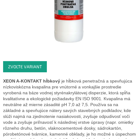
ZVOĽTE VARIANT
XEON A-KONTAKT hĺbkový
je
hĺbková penetračná a spevňujúca
nízkoviskózna kvapalina pre vnútorné a vonkajšie prostredie
vyrobená na báze vodnej styrénakrylátovej disperzie, ktorá spĺňa
kvalitatívne a ekologické požiadavky EN ISO 9001. Kvapalina má
neutrálne až mierne zásadité pH 7,0 až 7,5. Používa sa na
základné a spevňujúce nátery savých stavebných podkladov, kde
slúži najmä na zjednotenie nasiakovosti, zvyšuje odpudivosť voči
vode a zvyšuje priľnavosť k následnej vrstve úpravy (napr. omietky
rôzneho druhu, betón, vlaknocementové dosky, sádrokartón,
pórobetónové tvárnice, kamenné obklady, je ho možné s úspechom