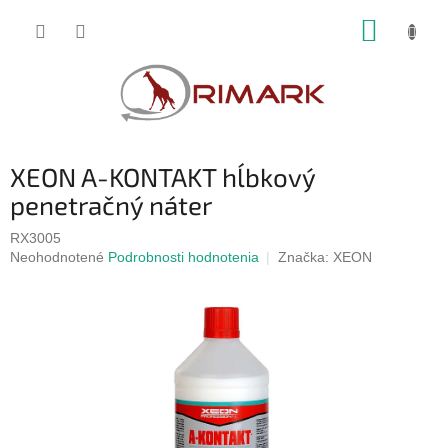
Prejsť
NÁKUP
na
obsah
KOŠÍK
XEON A-KONTAKT hĺbkový
penetračný náter
RX3005
Priemerné
Neohodnotené
Podrobnosti hodnotenia
Značka:
XEON
hodnotenie
produktu
je
0,0
z
5
hviezdičiek.