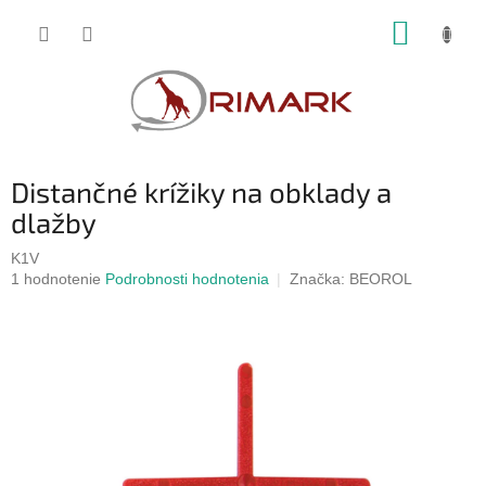
Prejsť
NÁKUP
na
obsah
KOŠÍK
Distančné krížiky na obklady a
dlažby
K1V
Priemerné
1 hodnotenie
Podrobnosti hodnotenia
Značka:
BEOROL
hodnotenie
produktu
je
5,0
z
5
hviezdičiek.