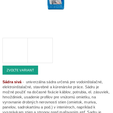
ZVOĽTE VARIANT
Sádra sivá
-
univerzálna sádra určená pre vodoinštalačné,
elektroinštalačné, stavebné a kúrenárske práce. Sádru je
možné použiť na dočasné fixácie káblov, potrubia, el. zásuviek,
hmoždiniek, usadenie profilov pre vnútornú omietku, na
vyrovnanie drobných nerovností stien (omietok, muriva,
panelov, sadrokartónu a pod.) v interiéroch, napríklad k
vysprávkam stien a stropov pred maľovaním atď. Sadru je