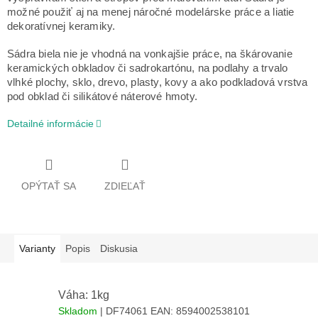
možné použiť aj na menej náročné modelárske práce a liatie
dekoratívnej keramiky.
Sádra biela nie je vhodná na vonkajšie práce, na škárovanie
keramických obkladov či sadrokartónu, na podlahy a trvalo
vlhké plochy, sklo, drevo, plasty, kovy a ako podkladová vrstva
pod obklad či silikátové náterové hmoty.
Detailné informácie
OPÝTAŤ SA
ZDIEĽAŤ
Varianty
Popis
Diskusia
Váha: 1kg
Skladom
| DF74061
EAN:
8594002538101