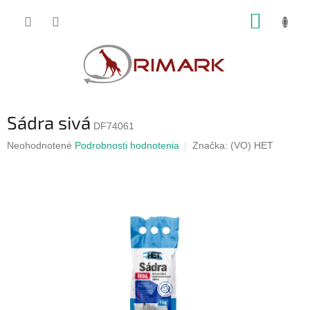
Prejsť
NÁKUP
na
obsah
KOŠÍK
Sádra sivá
DF74061
Priemerné
Neohodnotené
Podrobnosti hodnotenia
Značka:
(VO) HET
hodnotenie
produktu
je
0,0
z
5
hviezdičiek.