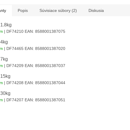
anty
Popis
Súvisiace súbory (2)
Diskusia
 1.8kg
om
| DF74210
EAN:
8588001387075
 4kg
om
| DF74465
EAN:
8588001387020
 7kg
om
| DF74209
EAN:
8588001387037
 15kg
om
| DF74208
EAN:
8588001387044
 30kg
om
| DF74207
EAN:
8588001387051