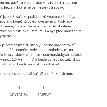
amemu použitiu v pastovitej konzistencii a svetlom
í, bez zhlukov a nerozmiešaných spojív.
 ju používať ako podkladovú vrstvu pod maľby,
lebo ako konečnú povrchovú úpravu. Podklady
ť pevné, čisté a zbavené prachu. Poškodené
ktoré sú hlbšie ako 3mm, musia byť pred nanášaním
vyspravené.
 je pred aplikáciou stierky vhodné napenetrovať.
sa môže nanášať striekacími zariadeniami na
vé hmoty, alebo ručne pomocou murárskych hladítok
y max. 1,5 – 2 mm. V prípade potreby po zatvrdnutí
 stierkovú hmotu naniesť aj druhýkrát.
 materiálu je cca 1,8 kg/m2 pri hrúbke 1.5 mm.
OPÝTAŤ SA
ZDIEĽAŤ