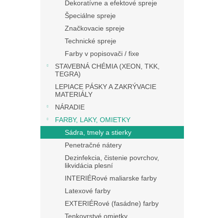
Dekoratívne a efektové spreje
Špeciálne spreje
Značkovacie spreje
Technické spreje
Farby v popisovači / fixe
STAVEBNÁ CHÉMIA (XEON, TKK,
TEGRA)
LEPIACE PÁSKY A ZAKRÝVACIE
MATERIÁLY
NÁRADIE
FARBY, LAKY, OMIETKY
Sádra, tmely a stierky
Penetračné nátery
Dezinfekcia, čistenie povrchov,
likvidácia plesní
INTERIÉRové maliarske farby
Latexové farby
EXTERIÉRové (fasádne) farby
Tenkovrstvé omietky