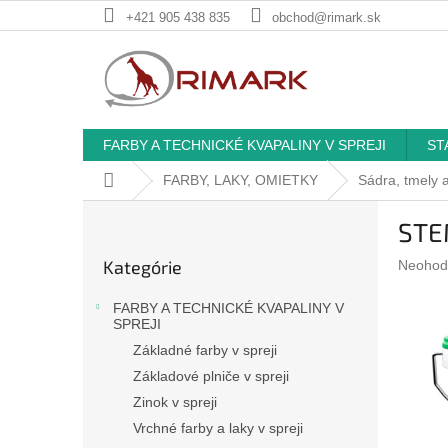
Prejsť
+421 905 438 835
obchod@rimark.sk
na
obsah
FARBY A TECHNICKÉ KVAPALINY V SPREJI
ST
Domov
FARBY, LAKY, OMIETKY
Sádra, tmely a
B
STE
o
Preskočiť
č
Kategórie
Prieme
Neohod
kategórie
n
hodnote
ý
produkt
FARBY A TECHNICKÉ KVAPALINY V
p
je
SPREJI
a
0,0
Základné farby v spreji
z
n
Základové plniče v spreji
5
e
hviezdič
Zinok v spreji
l
Vrchné farby a laky v spreji