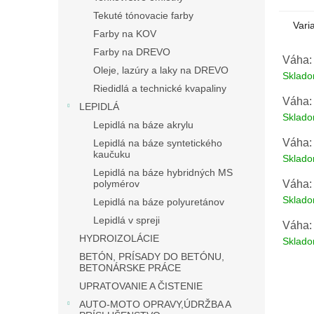
Tekuté tónovacie farby
Vari
Farby na KOV
Farby na DREVO
Váha:
Oleje, lazúry a laky na DREVO
Sklad
Riedidlá a technické kvapaliny
Váha:
LEPIDLÁ
Sklad
Lepidlá na báze akrylu
Váha:
Lepidlá na báze syntetického
kaučuku
Sklad
Lepidlá na báze hybridných MS
Váha:
polymérov
Sklad
Lepidlá na báze polyuretánov
Lepidlá v spreji
Váha:
HYDROIZOLÁCIE
Sklad
BETÓN, PRÍSADY DO BETÓNU,
BETONÁRSKE PRÁCE
UPRATOVANIE A ČISTENIE
AUTO-MOTO OPRAVY,ÚDRŽBA A