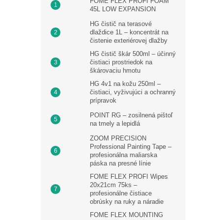
FOME FLEX PROFI FOAM
45L LOW EXPANSION
HG čistič na terasové
dlaždice 1L – koncentrát na
čistenie exteriérovej dlažby
HG čistič škár 500ml – účinný
čistiaci prostriedok na
škárovaciu hmotu
HG 4v1 na kožu 250ml –
čistiaci, vyživujúci a ochranný
prípravok
POINT RG – zosilnená pištoľ
na tmely a lepidlá
ZOOM PRECISION
Professional Painting Tape –
profesionálna maliarska
páska na presné línie
FOME FLEX PROFI Wipes
20x21cm 75ks –
profesionálne čistiace
obrúsky na ruky a náradie
FOME FLEX MOUNTING