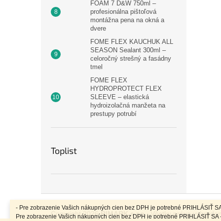
FOAM 7 D&W 750ml –
profesionálna pištoľová
montážna pena na okná a
dvere
FOME FLEX KAUCHUK ALL
SEASON Sealant 300ml –
celoročný strešný a fasádny
tmel
FOME FLEX
HYDROPROTECT FLEX
SLEEVE – elastická
hydroizolačná manžeta na
prestupy potrubí
Toplist
Z
á
- Pre zobrazenie Vašich nákupných cien bez DPH je potrebné PRIHLÁSIŤ SA
Copyright 2026
RIMARK s.r.o.
. Všetky práva vyhrade
Pre zobrazenie Vašich nákupných cien bez DPH je potrebné PRIHLÁSIŤ SA 
p