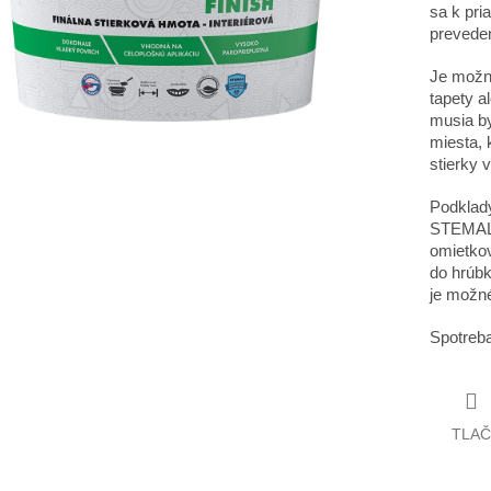
sa k pri
preveden
Je možné
tapety a
musia by
miesta, 
stierky 
Podklady
STEMAL 
omietko
do hrúbk
je možné
Spotreba
TLAČ