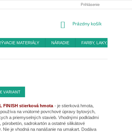
Prihlásenie
NÁKUPNÝ
Prázdny košík
KOŠÍK
RÝVACIE MATERIÁLY
NÁRADIE
FARBY, LAKY, OMIETKY
E VARIANT
 FINISH stierková hmota
-
je stierková hmota,
 používa na vnútorné povrchové úpravy bytových,
kych a priemyselných stavieb. Vhodnými podkladmi
, pórobetón, sadrokartón a ostatné silikátové
. Nie je vhodná na nanášanie na umakart. Dodáva