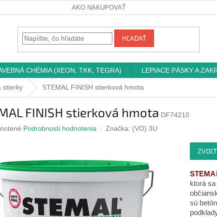
AKO NAKUPOVAŤ
HĽADAŤ
AVEBNÁ CHÉMIA (XEON, TKK, TEGRA)
LEPIACE PÁSKY A ZAK
 stierky
STEMAL FINISH stierková hmota
MAL FINISH stierková hmota
DF74210
rné
notené
Podrobnosti hodnotenia
Značka:
(VO) 3U
nie
u
ZVOĽT
STEMAL
ktorá sa
iek.
občians
sú betón
podklady