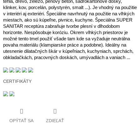
tehla, drevo, železo, penový betón, sadrokartónové dosky,
klinker
, kov, porcelán, polystyrén, smalt ...).
Je vhodný na použitie
v interiéri aj exteriéri.
Špeciálne navrhnutý na použitie na vlhkých
miestach, ako sú kúpeľne, pivnice, kuchyne.
Špeciálna SUPER
SANITAR receptúra zabraňuje tvorbe plesní v dlhodobom
horizonte.
Nespôsobuje koróziu. Okrem vlhkých priestorov je
možné tento tmel použiť všade tam kde sa vyžaduje neutrálna
povaha materiálu (klampiarske práce a podobne).
Ideálny na
utesnenie dilatačných škár v kúpeľniach, kuchyniach, sprchách,
obkladačkách, pracovných doskách, umývadlách a vaniach ...
CERTIFIKÁTY
OPÝTAŤ SA
ZDIEĽAŤ