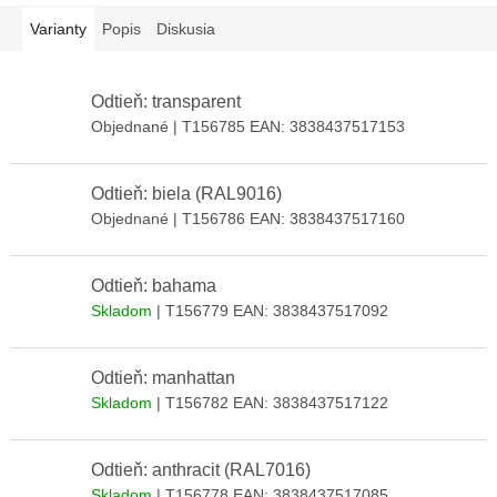
Varianty
Popis
Diskusia
Odtieň: transparent
Objednané
| T156785
EAN:
3838437517153
Odtieň: biela (RAL9016)
Objednané
| T156786
EAN:
3838437517160
Odtieň: bahama
Skladom
| T156779
EAN:
3838437517092
Odtieň: manhattan
Skladom
| T156782
EAN:
3838437517122
Odtieň: anthracit (RAL7016)
Skladom
| T156778
EAN:
3838437517085