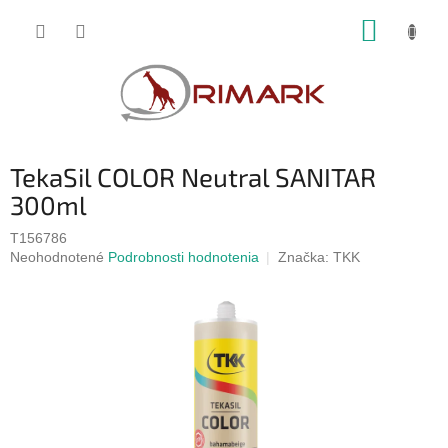
Prejsť
NÁKUP
na
obsah
KOŠÍK
TekaSil COLOR Neutral SANITAR
300ml
T156786
Priemerné
Neohodnotené
Podrobnosti hodnotenia
Značka:
TKK
hodnotenie
produktu
je
0,0
z
5
hviezdičiek.