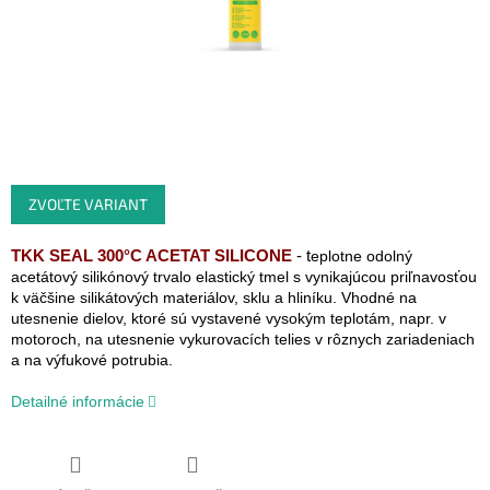
ZVOĽTE VARIANT
TKK SEAL 300°C ACETAT SILICONE
- t
eplotne odolný
acetátový silikónový trvalo elastický tmel s vynikajúcou priľnavosťou
k väčšine silikátových materiálov, sklu a hliníku. Vhodné na
utesnenie dielov, ktoré sú vystavené vysokým teplotám, napr. v
motoroch, na utesnenie vykurovacích telies v rôznych zariadeniach
a na výfukové potrubia.
Detailné informácie