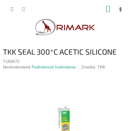
Prejsť
NÁKUP
na
obsah
KOŠÍK
TKK SEAL 300*C ACETIC SILICONE
T160672
Priemerné
Neohodnotené
Podrobnosti hodnotenia
Značka:
TKK
hodnotenie
produktu
je
0,0
z
5
hviezdičiek.