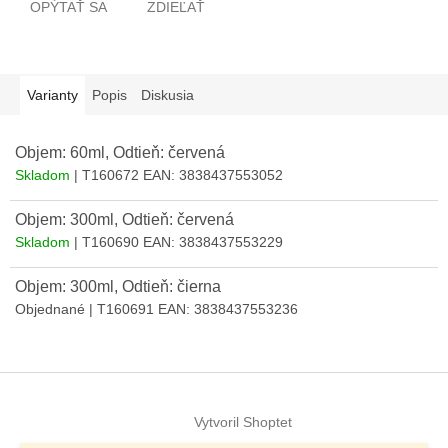
OPÝTAŤ SA
ZDIEĽAŤ
Varianty
Popis
Diskusia
Objem: 60ml, Odtieň: červená
Skladom
| T160672
EAN:
3838437553052
Objem: 300ml, Odtieň: červená
Skladom
| T160690
EAN:
3838437553229
Objem: 300ml, Odtieň: čierna
Objednané
| T160691
EAN:
3838437553236
Z
á
Vytvoril Shoptet
p
ä