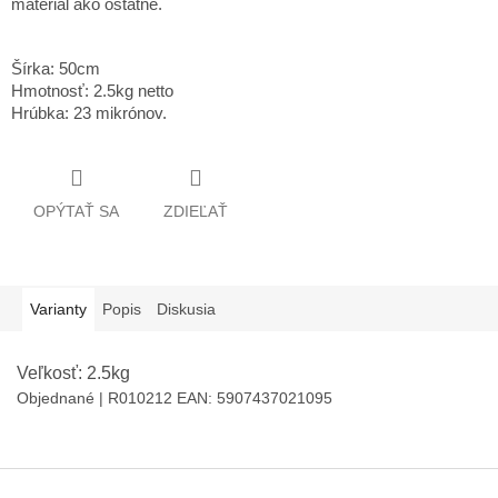
materiál ako ostatné.
Šírka: 50cm
Hmotnosť: 2.5kg netto
Hrúbka: 23 mikrónov.
OPÝTAŤ SA
ZDIEĽAŤ
Varianty
Popis
Diskusia
Veľkosť: 2.5kg
Objednané
| R010212
EAN:
5907437021095
Z