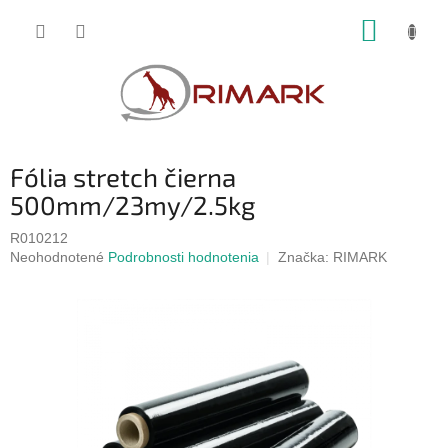
Prejsť
NÁKUP
na
obsah
KOŠÍK
Fólia stretch čierna
500mm/23my/2.5kg
R010212
Priemerné
Neohodnotené
Podrobnosti hodnotenia
Značka:
RIMARK
hodnotenie
produktu
je
0,0
z
5
hviezdičiek.