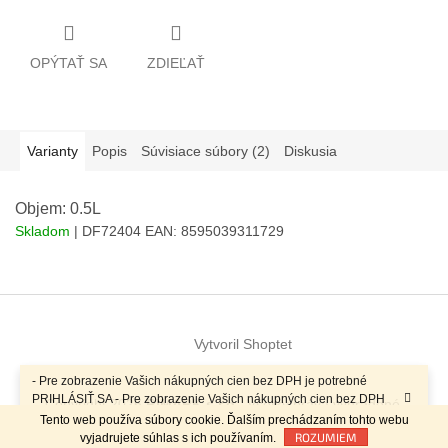
OPÝTAŤ SA
ZDIEĽAŤ
Varianty
Popis
Súvisiace súbory (2)
Diskusia
Objem: 0.5L
Skladom
| DF72404
EAN:
8595039311729
Z
á
Vytvoril Shoptet
p
ä
- Pre zobrazenie Vašich nákupných cien bez DPH je potrebné
t
PRIHLÁSIŤ SA - Pre zobrazenie Vašich nákupných cien bez DPH
Copyright 2026
RIMARK s.r.o.
. Všetky práva vyhradené.
i
je potrebné PRIHLÁSIŤ SA -
Tento web používa súbory cookie. Ďalším prechádzaním tohto webu
e
ROZUMIEM
vyjadrujete súhlas s ich používaním.