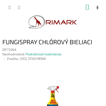
Prejsť
NÁKUP
na
obsah
KOŠÍK
FUNGISPRAY CHLÓROVÝ BIELIACI
DF72404
Priemerné
Neohodnotené
Podrobnosti hodnotenia
hodnotenie
Značka:
(VO) STACHEMA
produktu
je
0,0
z
5
hviezdičiek.