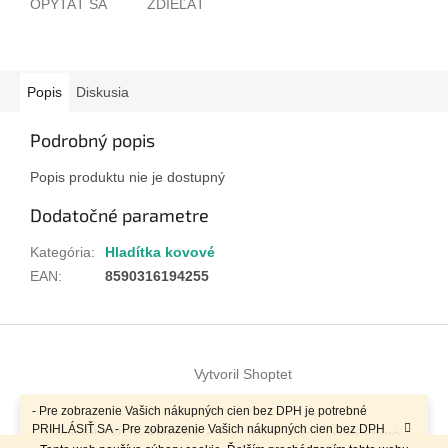
OPÝTAŤ SA
ZDIEĽAŤ
Popis
Diskusia
Podrobný popis
Popis produktu nie je dostupný
Dodatočné parametre
Kategória
:
Hladítka kovové
EAN
:
8590316194255
Z
á
Vytvoril Shoptet
p
ä
- Pre zobrazenie Vašich nákupných cien bez DPH je potrebné
t
PRIHLÁSIŤ SA - Pre zobrazenie Vašich nákupných cien bez DPH
Copyright 2026
RIMARK s.r.o.
. Všetky práva vyhradené.
i
je potrebné PRIHLÁSIŤ SA -