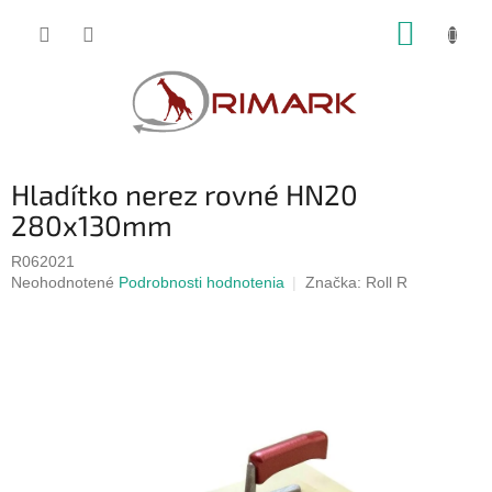
Prejsť
NÁKUP
na
obsah
KOŠÍK
Hladítko nerez rovné HN20
280x130mm
R062021
Priemerné
Neohodnotené
Podrobnosti hodnotenia
Značka:
Roll R
hodnotenie
produktu
je
0,0
z
5
hviezdičiek.