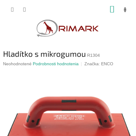
Prejsť
NÁKUP
na
obsah
KOŠÍK
Hladítko s mikrogumou
R1304
Priemerné
Neohodnotené
Podrobnosti hodnotenia
Značka:
ENCO
hodnotenie
produktu
je
0,0
z
5
hviezdičiek.