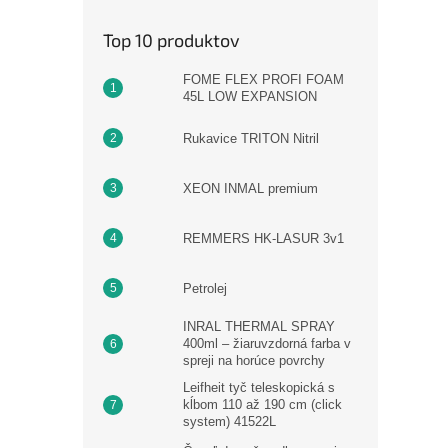
Top 10 produktov
FOME FLEX PROFI FOAM
45L LOW EXPANSION
Rukavice TRITON Nitril
XEON INMAL premium
REMMERS HK-LASUR 3v1
Petrolej
INRAL THERMAL SPRAY
400ml – žiaruvzdorná farba v
spreji na horúce povrchy
Leifheit tyč teleskopická s
kĺbom 110 až 190 cm (click
system) 41522L