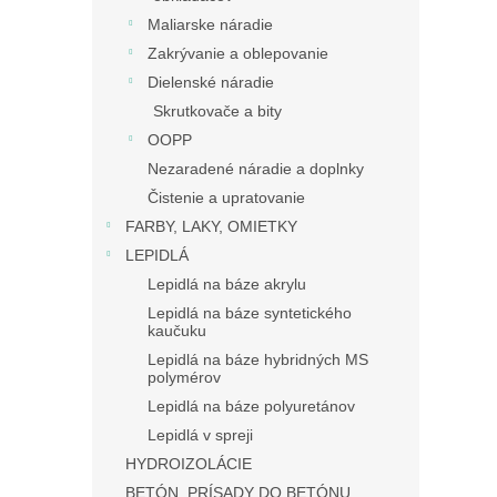
Maliarske náradie
Zakrývanie a oblepovanie
Dielenské náradie
Skrutkovače a bity
OOPP
Nezaradené náradie a doplnky
Čistenie a upratovanie
FARBY, LAKY, OMIETKY
LEPIDLÁ
Lepidlá na báze akrylu
Lepidlá na báze syntetického
kaučuku
Lepidlá na báze hybridných MS
polymérov
Lepidlá na báze polyuretánov
Lepidlá v spreji
HYDROIZOLÁCIE
BETÓN, PRÍSADY DO BETÓNU,