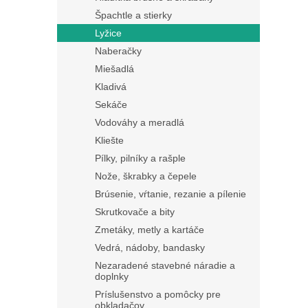
Špachtle a stierky
Lyžice
Naberačky
Miešadlá
Kladivá
Sekáče
Vodováhy a meradlá
Kliešte
Pílky, pilníky a rašple
Nože, škrabky a čepele
Brúsenie, vŕtanie, rezanie a pílenie
Skrutkovače a bity
Zmetáky, metly a kartáče
Vedrá, nádoby, bandasky
Nezaradené stavebné náradie a
doplnky
Príslušenstvo a pomôcky pre
obkladačov