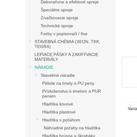
Dekoratívne a efektové spreje
Špeciálne spreje
Značkovacie spreje
Technické spreje
Farby v popisovači / fixe
STAVEBNÁ CHÉMIA (XEON, TKK,
TEGRA)
LEPIACE PÁSKY A ZAKRÝVACIE
MATERIÁLY
NÁRADIE
Stavebné náradie
Pištole na tmely a PU peny
Príslušenstvo k tmelom a PUR
penám
Hladítka kovové
Vari
Hladítka plastové
Hladítka s poťahom
Náhradné poťahy na hladítka
Hladítka brúsne a škrabáky