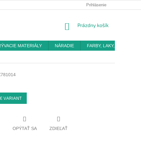
Prihlásenie
NÁKUPNÝ
Prázdny košík
KOŠÍK
RÝVACIE MATERIÁLY
NÁRADIE
FARBY, LAKY, OMIETKY
781014
E VARIANT
OPÝTAŤ SA
ZDIEĽAŤ