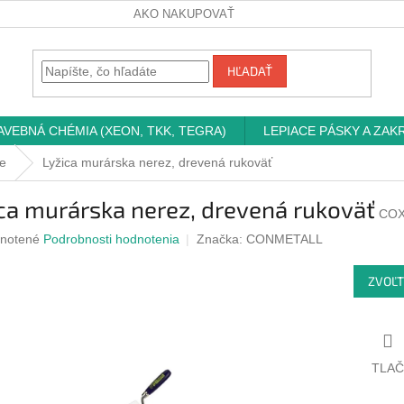
AKO NAKUPOVAŤ
HĽADAŤ
AVEBNÁ CHÉMIA (XEON, TKK, TEGRA)
LEPIACE PÁSKY A ZAK
ce
Lyžica murárska nerez, drevená rukoväť
ca murárska nerez, drevená rukoväť
COX
rné
notené
Podrobnosti hodnotenia
Značka:
CONMETALL
nie
u
ZVOĽT
iek.
TLAČ