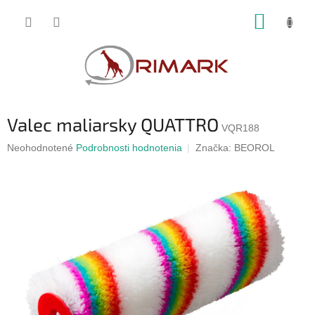
Prejsť
NÁKUP
na
obsah
KOŠÍK
Valec maliarsky QUATTRO
VQR188
Priemerné
Neohodnotené
Podrobnosti hodnotenia
Značka:
BEOROL
hodnotenie
produktu
je
0,0
z
5
hviezdičiek.