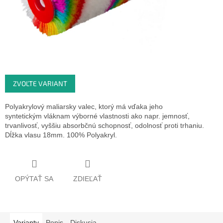
ZVOĽTE VARIANT
Polyakrylový maliarsky valec, ktorý má vďaka jeho
syntetickým vláknam výborné vlastnosti ako napr. jemnosť,
trvanlivosť, vyššiu absorbčnú schopnosť, odolnosť proti trhaniu.
Dĺžka vlasu 18mm. 100% Polyakryl.
OPÝTAŤ SA
ZDIEĽAŤ
Varianty
Popis
Diskusia