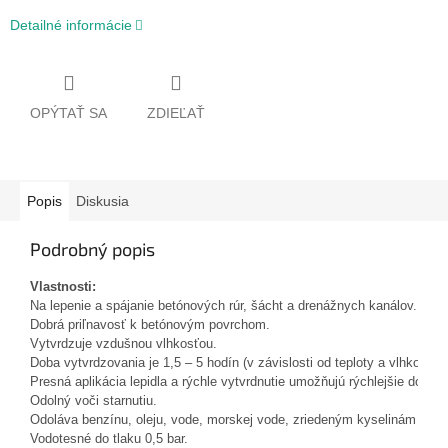
Detailné informácie
OPÝTAŤ SA
ZDIEĽAŤ
Popis
Diskusia
Podrobný popis
Vlastnosti:
Na lepenie a spájanie betónových rúr, šácht a drenážnych kanálov.
Dobrá priľnavosť k betónovým povrchom.
Vytvrdzuje vzdušnou vlhkosťou.
Doba vytvrdzovania je 1,5 – 5 hodín (v závislosti od teploty a vlhkosti), 
Presná aplikácia lepidla a rýchle vytvrdnutie umožňujú rýchlejšie doko
Odolný voči starnutiu.
Odoláva benzínu, oleju, vode, morskej vode, zriedeným kyselinám a z
Vodotesné do tlaku 0,5 bar.