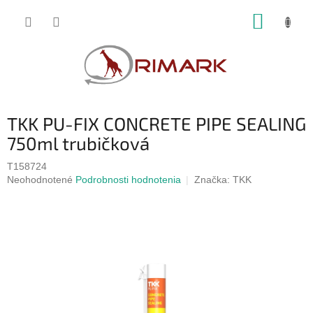
Prejsť
NÁKUP
na
obsah
KOŠÍK
TKK PU-FIX CONCRETE PIPE SEALING
750ml trubičková
T158724
Priemerné
Neohodnotené
Podrobnosti hodnotenia
Značka:
TKK
hodnotenie
produktu
je
0,0
z
5
hviezdičiek.