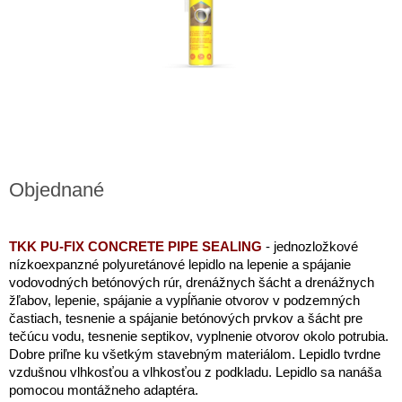
Objednané
TKK PU-FIX CONCRETE PIPE SEALING
- j
ednozložkové
nízkoexpanzné polyuretánové lepidlo na lepenie a spájanie
vodovodných betónových rúr, drenážnych šácht a drenážnych
žľabov, lepenie, spájanie a vypĺňanie otvorov v podzemných
častiach, tesnenie a spájanie betónových prvkov a šácht pre
tečúcu vodu, tesnenie septikov,
vyplnenie otvorov okolo potrubia.
Dobre priľne ku všetkým stavebným materiálom.
Lepidlo tvrdne
vzdušnou vlhkosťou a vlhkosťou z podkladu.
Lepidlo sa nanáša
pomocou montážneho adaptéra.