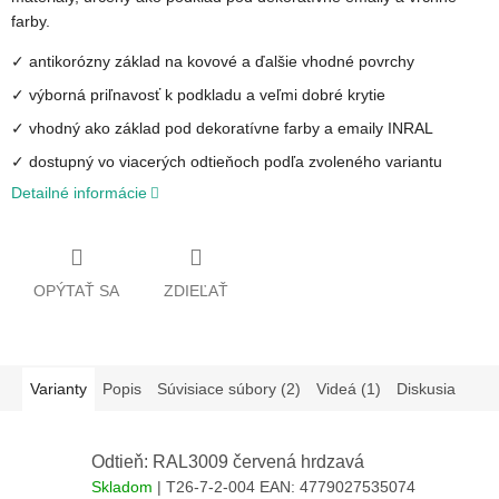
farby.
✓ antikorózny základ na kovové a ďalšie vhodné povrchy
✓ výborná priľnavosť k podkladu a veľmi dobré krytie
✓ vhodný ako základ pod dekoratívne farby a emaily INRAL
✓ dostupný vo viacerých odtieňoch podľa zvoleného variantu
Detailné informácie
OPÝTAŤ SA
ZDIEĽAŤ
Varianty
Popis
Súvisiace súbory (2)
Videá (1)
Diskusia
Odtieň: RAL3009 červená hrdzavá
Skladom
| T26-7-2-004
EAN:
4779027535074