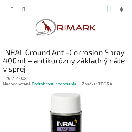
Prejsť
NÁKUP
na
obsah
KOŠÍK
INRAL Ground Anti-Corrosion Spray
400ml – antikorózny základný náter
v spreji
T26-7-2-002
Priemerné
Neohodnotené
Podrobnosti hodnotenia
Značka:
TEGRA
hodnotenie
produktu
je
0,0
z
5
hviezdičiek.