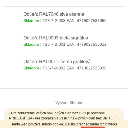
Odtieň: RAL7040 sivá okenná
Skladom
| T26-7-2-003
EAN:
4779027535050
Odtieň: RAL9003 biela signálna
Skladom
| T26-7-2-001
EAN:
4779027535012
Odtieň: RAL9011 čierna grafitová
Skladom
| T26-7-2-002
EAN:
4779027535036
Z
á
Vytvoril Shoptet
p
ä
- Pre zobrazenie Vašich nákupných cien bez DPH je potrebné
t
PRIHLÁSIŤ SA - Pre zobrazenie Vašich nákupných cien bez DPH
Copyright 2026
RIMARK s.r.o.
. Všetky práva vyhradené.
i
je potrebné PRIHLÁSIŤ SA -
Tento web používa súbory cookie. Ďalším prechádzaním tohto webu