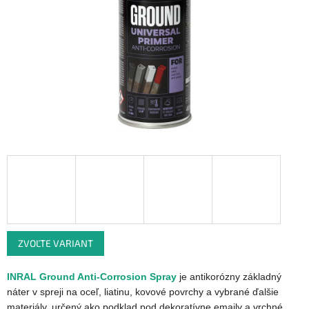
ZVOĽTE VARIANT
INRAL Ground Anti-Corrosion Spray
je antikorózny základný
náter v spreji na oceľ, liatinu, kovové povrchy a vybrané ďalšie
materiály, určený ako podklad pod dekoratívne emaily a vrchné