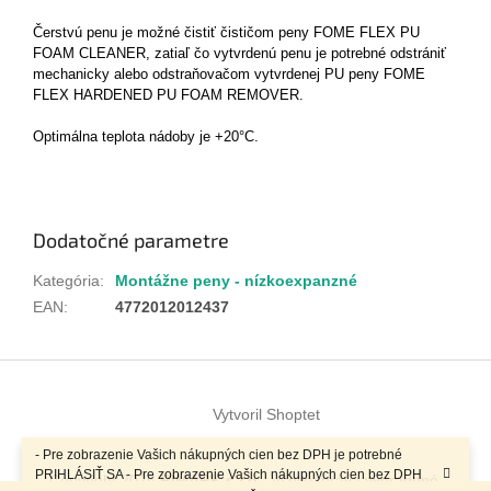
Čerstvú penu je možné čistiť čističom peny FOME FLEX PU
FOAM CLEANER, zatiaľ čo vytvrdenú penu je potrebné odstrániť
mechanicky alebo odstraňovačom vytvrdenej PU peny FOME
FLEX HARDENED PU FOAM REMOVER.
Optimálna teplota nádoby je +20°C.
Dodatočné parametre
Kategória
:
Montážne peny - nízkoexpanzné
EAN
:
4772012012437
Z
á
Vytvoril Shoptet
p
ä
- Pre zobrazenie Vašich nákupných cien bez DPH je potrebné
t
PRIHLÁSIŤ SA - Pre zobrazenie Vašich nákupných cien bez DPH
Copyright 2026
RIMARK s.r.o.
. Všetky práva vyhradené.