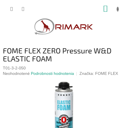
Prejsť
NÁKUP
na
obsah
KOŠÍK
FOME FLEX ZERO Pressure W&D
ELASTIC FOAM
T01-3-2-050
Priemerné
Neohodnotené
Podrobnosti hodnotenia
Značka:
FOME FLEX
hodnotenie
produktu
je
0,0
z
5
hviezdičiek.