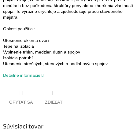
minútach bez poškodenia štruktúry peny alebo zhoršenia vlastností
spoja. To výrazne urýchľuje a zjednodušuje prácu stavebného
majstra.
Oblasti použitia :
Utesnenie okien a dverí
Tepelná izolácia
Vyplnenie trhlín, medzier, dutín a spojov
Izolácia potrubí
Utesnenie strešných, stenových a podlahových spojov
Detailné informácie
OPÝTAŤ SA
ZDIEĽAŤ
Súvisiaci tovar