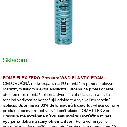
Skladom
FOME FLEX ZERO Pressure W&D ELASTIC FOAM
-
CELOROČNÁ nízkoexpanzná
PU montážna pena s nulovým
rozťažným tlakom a extra elasticitou, určená na profesionálne
utesnenie pri montáži okien a dverí. Trvalá elasticita a nízka
tepelná vodivosť zabezpečujú odolnosť a vynikajúcu tepelnú
izoláciu.
Spoj má až 33% deformačnú kapacitu
, vďaka čomu je
produkt ideálny pre pohyblivé konštrukcie. FOME FLEX Zero
Pressure
má extrémne nízku sekundárnu rozťažnosť bez
vyvíjania tlaku na rámy okien a dverí
. Pena veľmi rýchlo
polymerizuje, čo umožňuje odstrániť prebytočnú penu už po 20