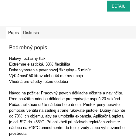
DETAIL
Popis
Diskusia
Podrobný popis
Nulový rozťažný tlak
Extrémne elastická
, 33% flexibilita
Doba vytvorenia povrchovej škrupiny - 5 minút
Výťažnosť 50 litrov alebo 44 metrov spoja
Vhodná pre všetky ročné obdobia
Návod na požitie: Pracovný povrch dôkladne očistite a navlhčite.
Pred použitím nádobu dôkladne pretrepávajte aspoň 20 sekúnd.
Počas aplikácie držte nádobu hore dnom. Prietok peny upravte
pomocou ventilu na zadnej strane rukoväte pištole. Dutiny naplňte
do 70% ich objemu, aby sa umožnila expanzia. Aplikačná teplota
je od -5°C do +35°C. Pri aplikácii pri nízkych teplotách zohrejte
nádobu na +18°C umiestnením do teplej vody alebo vyhrievaného
prostredia.