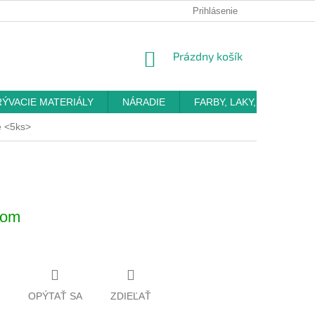
Prihlásenie
NÁKUPNÝ
Prázdny košík
KOŠÍK
RÝVACIE MATERIÁLY
NÁRADIE
FARBY, LAKY, OMIETKY
e <5ks>
dom
OPÝTAŤ SA
ZDIEĽAŤ