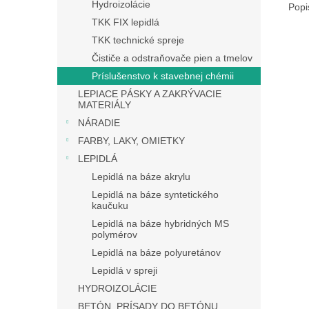
Hydroizolácie
Popi
TKK FIX lepidlá
TKK technické spreje
Čističe a odstraňovače pien a tmelov
Príslušenstvo k stavebnej chémii
LEPIACE PÁSKY A ZAKRÝVACIE
MATERIÁLY
NÁRADIE
FARBY, LAKY, OMIETKY
LEPIDLÁ
Lepidlá na báze akrylu
Lepidlá na báze syntetického
kaučuku
Lepidlá na báze hybridných MS
polymérov
Lepidlá na báze polyuretánov
Lepidlá v spreji
HYDROIZOLÁCIE
BETÓN, PRÍSADY DO BETÓNU,