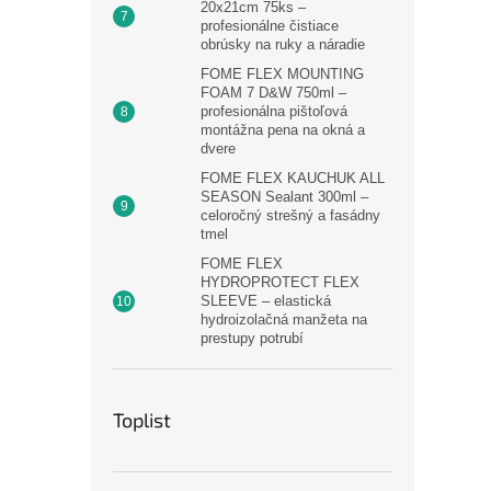
20x21cm 75ks –
profesionálne čistiace
obrúsky na ruky a náradie
FOME FLEX MOUNTING
FOAM 7 D&W 750ml –
profesionálna pištoľová
montážna pena na okná a
dvere
FOME FLEX KAUCHUK ALL
SEASON Sealant 300ml –
celoročný strešný a fasádny
tmel
FOME FLEX
HYDROPROTECT FLEX
SLEEVE – elastická
hydroizolačná manžeta na
prestupy potrubí
Toplist