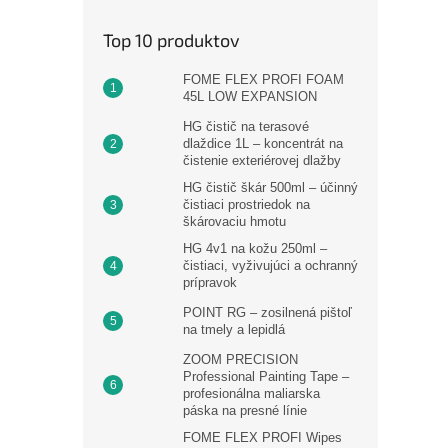
Top 10 produktov
FOME FLEX PROFI FOAM
45L LOW EXPANSION
HG čistič na terasové
dlaždice 1L – koncentrát na
čistenie exteriérovej dlažby
HG čistič škár 500ml – účinný
čistiaci prostriedok na
škárovaciu hmotu
HG 4v1 na kožu 250ml –
čistiaci, vyživujúci a ochranný
prípravok
POINT RG – zosilnená pištoľ
na tmely a lepidlá
ZOOM PRECISION
Professional Painting Tape –
profesionálna maliarska
páska na presné línie
FOME FLEX PROFI Wipes