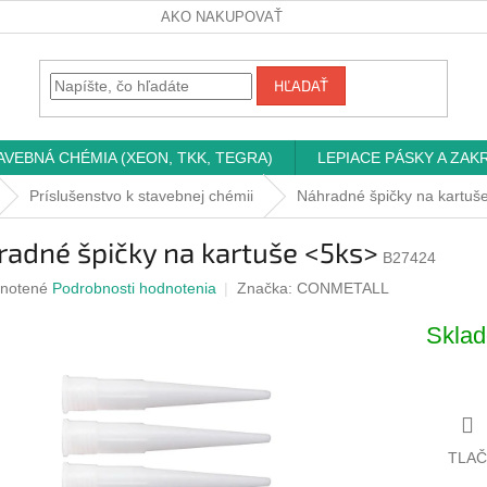
AKO NAKUPOVAŤ
HĽADAŤ
AVEBNÁ CHÉMIA (XEON, TKK, TEGRA)
LEPIACE PÁSKY A ZAK
Príslušenstvo k stavebnej chémii
Náhradné špičky na kartuš
adné špičky na kartuše <5ks>
B27424
rné
notené
Podrobnosti hodnotenia
Značka:
CONMETALL
nie
u
Skla
iek.
TLAČ