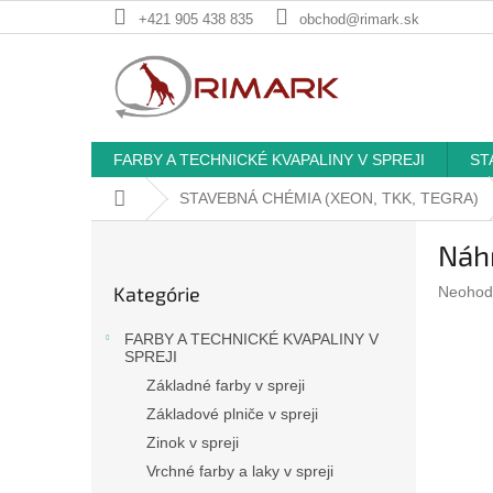
Prejsť
+421 905 438 835
obchod@rimark.sk
na
obsah
FARBY A TECHNICKÉ KVAPALINY V SPREJI
ST
Domov
STAVEBNÁ CHÉMIA (XEON, TKK, TEGRA)
B
Náhr
o
Preskočiť
č
Kategórie
Prieme
Neohod
kategórie
n
hodnote
ý
produkt
FARBY A TECHNICKÉ KVAPALINY V
p
je
SPREJI
a
0,0
Základné farby v spreji
z
n
Základové plniče v spreji
5
e
hviezdič
Zinok v spreji
l
Vrchné farby a laky v spreji