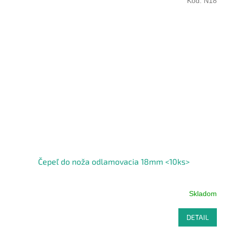
Kód:
N18
Čepeľ do noža odlamovacia 18mm <10ks>
Skladom
DETAIL