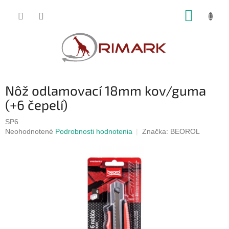
Prejsť
NÁKUP
na
obsah
KOŠÍK
Nôž odlamovací 18mm kov/guma
(+6 čepelí)
SP6
Priemerné
Neohodnotené
Podrobnosti hodnotenia
Značka:
BEOROL
hodnotenie
produktu
je
0,0
z
5
hviezdičiek.