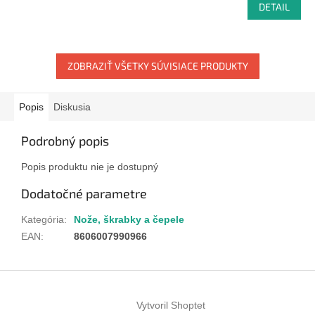
DETAIL
ZOBRAZIŤ VŠETKY SÚVISIACE PRODUKTY
Popis
Diskusia
Podrobný popis
Popis produktu nie je dostupný
Dodatočné parametre
Kategória
:
Nože, škrabky a čepele
EAN
:
8606007990966
Z
á
Vytvoril Shoptet
p